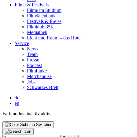
Fil­me & Fes­ti­vals
Fil­me im Stu­di­um
Film­da­ten­bank
Fes­ti­vals & Prei­se
Film­klub 35K
Media­thek
Licht und Raum – das Hotel
Ser­vice
News
Team
Pres­se
Pod­cast
Film­fun­ke
Mer­chan­di­se
Jobs
Schwar­zes Brett
de
en
Farbmodus:
inaktiv
aktiv