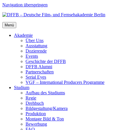
Navigation überspringen
Menü
Aka­de­mie
Über Uns
Aus­stat­tung
Dozie­ren­de
Events
Geschich­te der DFFB
DFFB Alum­ni
Part­ner­schaf­ten
Seri­al Eyes
VGF – Inter­na­tio­nal Pro­du­cers Pro­gram­me
Stu­di­um
Auf­bau des Stu­di­ums
Regie
Dreh­buch
Bildgestaltung/​​Kamera
Pro­duk­ti­on
Mon­ta­ge Bild & Ton
Bewer­bung
FAQ