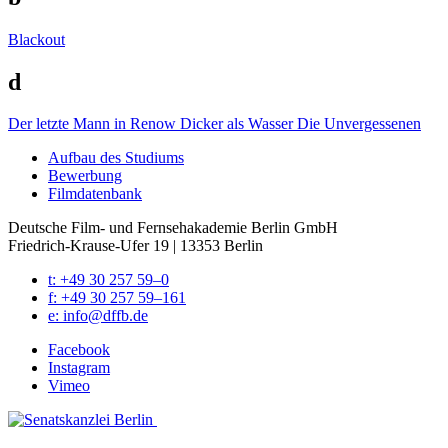
Blackout
d
Der letzte Mann in Renow
Dicker als Wasser
Die Unvergessenen
Auf­bau des Stu­di­ums
Bewer­bung
Film­da­ten­bank
Deutsche Film- und Fernseh­akademie Berlin GmbH
Friedrich-Krause-Ufer 19 | 13353 Berlin
t: +49 30 257 59–0
f: +49 30 257 59–161
e: info@​dffb.​de
Face­book
Insta­gram
Vimeo