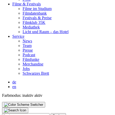
Fil­me & Fes­ti­vals
Fil­me im Stu­di­um
Film­da­ten­bank
Fes­ti­vals & Prei­se
Film­klub 35K
Media­thek
Licht und Raum – das Hotel
Ser­vice
News
Team
Pres­se
Pod­cast
Film­fun­ke
Mer­chan­di­se
Jobs
Schwar­zes Brett
de
en
Farbmodus:
inaktiv
aktiv