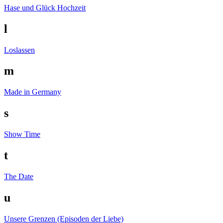
Hase und Glück
Hochzeit
l
Loslassen
m
Made in Germany
s
Show Time
t
The Date
u
Unsere Grenzen (Episoden der Liebe)