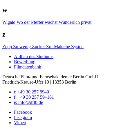
w
Wigald
Wo der Pfeffer wächst
Wunderlich privat
z
Zepp
Zu wenig Zucker
Zur Maloche
Zysten
Auf­bau des Stu­di­ums
Bewer­bung
Film­da­ten­bank
Deutsche Film- und Fernseh­akademie Berlin GmbH
Friedrich-Krause-Ufer 19 | 13353 Berlin
t: +49 30 257 59–0
f: +49 30 257 59–161
e: info@​dffb.​de
Face­book
Insta­gram
Vimeo