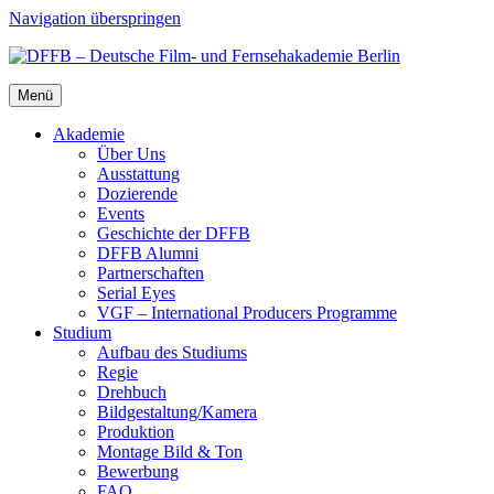
Navigation überspringen
Menü
Aka­de­mie
Über Uns
Aus­stat­tung
Dozie­ren­de
Events
Geschich­te der DFFB
DFFB Alum­ni
Part­ner­schaf­ten
Seri­al Eyes
VGF – Inter­na­tio­nal Pro­du­cers Pro­gram­me
Stu­di­um
Auf­bau des Stu­di­ums
Regie
Dreh­buch
Bildgestaltung/​​Kamera
Pro­duk­ti­on
Mon­ta­ge Bild & Ton
Bewer­bung
FAQ