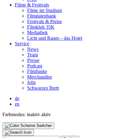
Fil­me & Fes­ti­vals
Fil­me im Stu­di­um
Film­da­ten­bank
Fes­ti­vals & Prei­se
Film­klub 35K
Media­thek
Licht und Raum – das Hotel
Ser­vice
News
Team
Pres­se
Pod­cast
Film­fun­ke
Mer­chan­di­se
Jobs
Schwar­zes Brett
de
en
Farbmodus:
inaktiv
aktiv