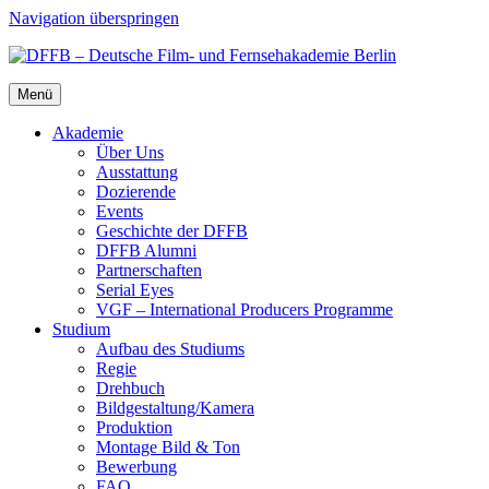
Navigation überspringen
Menü
Aka­de­mie
Über Uns
Aus­stat­tung
Dozie­ren­de
Events
Geschich­te der DFFB
DFFB Alum­ni
Part­ner­schaf­ten
Seri­al Eyes
VGF – Inter­na­tio­nal Pro­du­cers Pro­gram­me
Stu­di­um
Auf­bau des Stu­di­ums
Regie
Dreh­buch
Bildgestaltung/​​Kamera
Pro­duk­ti­on
Mon­ta­ge Bild & Ton
Bewer­bung
FAQ