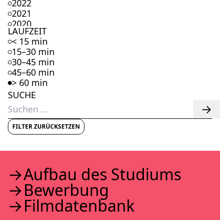
2022
2021
2020
LAUFZEIT
2019
< 15 min
2018
15–30 min
2017
30–45 min
2016
45–60 min
2015
> 60 min
2014
SUCHE
2013
Suchen
2012
nach:
2011
2010
FILTER ZURÜCKSETZEN
2009
2008
2007
2006
Auf­bau des Stu­di­ums
2005
Bewer­bung
2004
2003
Film­da­ten­bank
2002