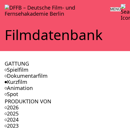
MENÜ
Film­da­ten­bank
GATTUNG
Spielfilm
Dokumentarfilm
Kurzfilm
Animation
Spot
PRODUKTION VON
2026
2025
2024
2023