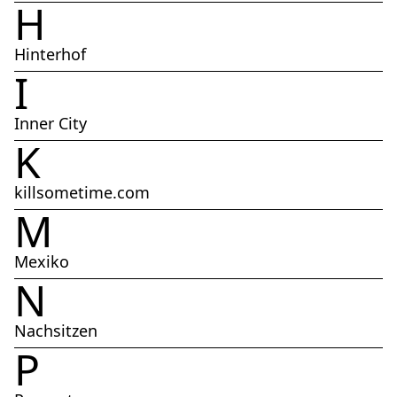
H
Hinterhof
I
Inner City
K
killsometime.com
M
Mexiko
N
Nachsitzen
P