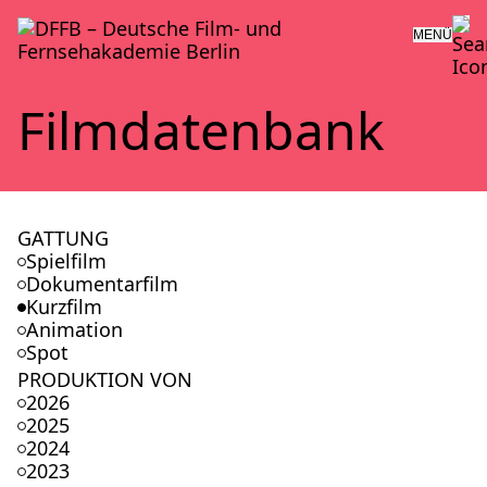
MENÜ
Film­da­ten­bank
GATTUNG
Spielfilm
Dokumentarfilm
Kurzfilm
Animation
Spot
PRODUKTION VON
2026
2025
2024
2023