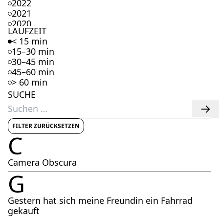
2022
2021
2020
LAUFZEIT
2019
< 15 min
2018
15–30 min
2017
30–45 min
2016
45–60 min
2015
> 60 min
2014
SUCHE
2013
Suchen
2012
nach:
2011
2010
FILTER ZURÜCKSETZEN
C
2009
2008
2007
Camera Obscura
2006
G
2005
2004
2003
Gestern hat sich meine Freundin ein Fahrrad
2002
gekauft