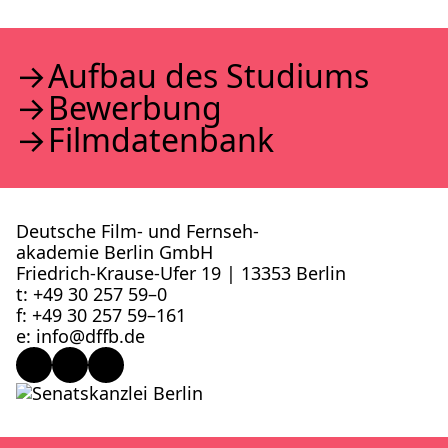
Auf­bau des Stu­di­ums
Bewer­bung
Film­da­ten­bank
Deutsche Film- und Fernseh­
akademie Berlin GmbH
Friedrich-Krause-Ufer 19 | 13353 Berlin
t: +49 30 257 59–0
f: +49 30 257 59–161
e: info@​dffb.​de