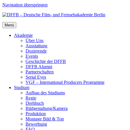
Navigation überspringen
Menü
Aka­de­mie
Über Uns
Aus­stat­tung
Dozie­ren­de
Events
Geschich­te der DFFB
DFFB Alum­ni
Part­ner­schaf­ten
Seri­al Eyes
VGF – Inter­na­tio­nal Pro­du­cers Pro­gram­me
Stu­di­um
Auf­bau des Stu­di­ums
Regie
Dreh­buch
Bildgestaltung/​​Kamera
Pro­duk­ti­on
Mon­ta­ge Bild & Ton
Bewer­bung
FAQ