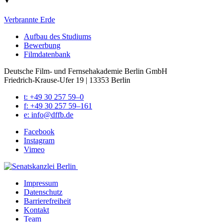
Verbrannte Erde
Auf­bau des Stu­di­ums
Bewer­bung
Film­da­ten­bank
Deutsche Film- und Fernseh­akademie Berlin GmbH
Friedrich-Krause-Ufer 19 | 13353 Berlin
t: +49 30 257 59–0
f: +49 30 257 59–161
e: info@​dffb.​de
Face­book
Insta­gram
Vimeo
Impres­sum
Daten­schutz
Bar­rie­re­frei­heit
Kon­takt
Team