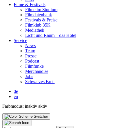
Fil­me & Fes­ti­vals
Fil­me im Stu­di­um
Film­da­ten­bank
Fes­ti­vals & Prei­se
Film­klub 35K
Media­thek
Licht und Raum – das Hotel
Ser­vice
News
Team
Pres­se
Pod­cast
Film­fun­ke
Mer­chan­di­se
Jobs
Schwar­zes Brett
de
en
Farbmodus:
inaktiv
aktiv