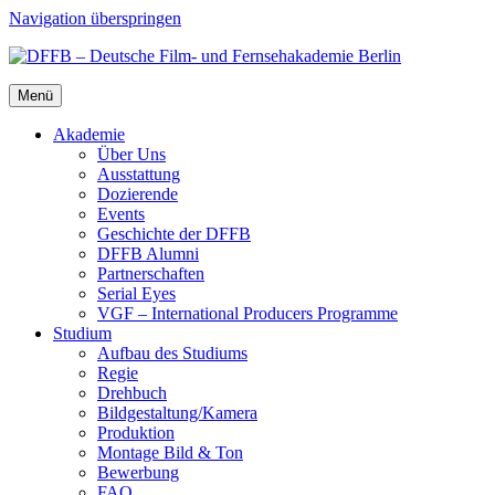
Navigation überspringen
Menü
Aka­de­mie
Über Uns
Aus­stat­tung
Dozie­ren­de
Events
Geschich­te der DFFB
DFFB Alum­ni
Part­ner­schaf­ten
Seri­al Eyes
VGF – Inter­na­tio­nal Pro­du­cers Pro­gram­me
Stu­di­um
Auf­bau des Stu­di­ums
Regie
Dreh­buch
Bildgestaltung/​​Kamera
Pro­duk­ti­on
Mon­ta­ge Bild & Ton
Bewer­bung
FAQ