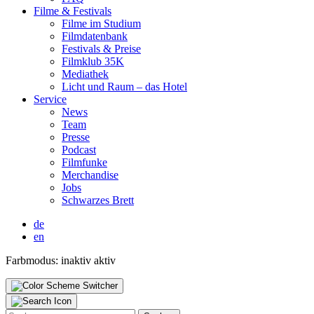
Fil­me & Fes­ti­vals
Fil­me im Stu­di­um
Film­da­ten­bank
Fes­ti­vals & Prei­se
Film­klub 35K
Media­thek
Licht und Raum – das Hotel
Ser­vice
News
Team
Pres­se
Pod­cast
Film­fun­ke
Mer­chan­di­se
Jobs
Schwar­zes Brett
de
en
Farbmodus:
inaktiv
aktiv