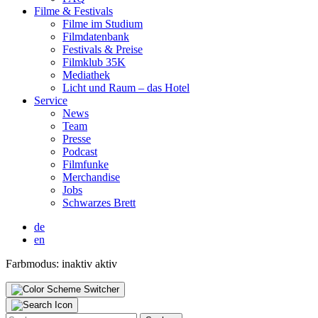
Fil­me & Fes­ti­vals
Fil­me im Stu­di­um
Film­da­ten­bank
Fes­ti­vals & Prei­se
Film­klub 35K
Media­thek
Licht und Raum – das Hotel
Ser­vice
News
Team
Pres­se
Pod­cast
Film­fun­ke
Mer­chan­di­se
Jobs
Schwar­zes Brett
de
en
Farbmodus:
inaktiv
aktiv