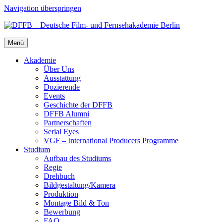
Navigation überspringen
Menü
Aka­de­mie
Über Uns
Aus­stat­tung
Dozie­ren­de
Events
Geschich­te der DFFB
DFFB Alum­ni
Part­ner­schaf­ten
Seri­al Eyes
VGF – Inter­na­tio­nal Pro­du­cers Pro­gram­me
Stu­di­um
Auf­bau des Stu­di­ums
Regie
Dreh­buch
Bildgestaltung/​​Kamera
Pro­duk­ti­on
Mon­ta­ge Bild & Ton
Bewer­bung
FAQ