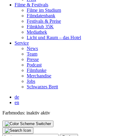
Fil­me & Fes­ti­vals
Fil­me im Stu­di­um
Film­da­ten­bank
Fes­ti­vals & Prei­se
Film­klub 35K
Media­thek
Licht und Raum – das Hotel
Ser­vice
News
Team
Pres­se
Pod­cast
Film­fun­ke
Mer­chan­di­se
Jobs
Schwar­zes Brett
de
en
Farbmodus:
inaktiv
aktiv