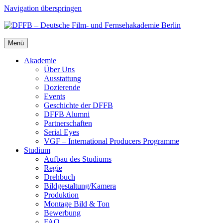
Navigation überspringen
Menü
Aka­de­mie
Über Uns
Aus­stat­tung
Dozie­ren­de
Events
Geschich­te der DFFB
DFFB Alum­ni
Part­ner­schaf­ten
Seri­al Eyes
VGF – Inter­na­tio­nal Pro­du­cers Pro­gram­me
Stu­di­um
Auf­bau des Stu­di­ums
Regie
Dreh­buch
Bildgestaltung/​​Kamera
Pro­duk­ti­on
Mon­ta­ge Bild & Ton
Bewer­bung
FAQ