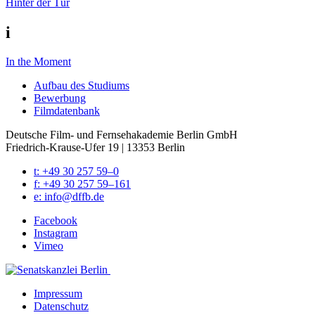
Hinter der Tür
i
In the Moment
Auf­bau des Stu­di­ums
Bewer­bung
Film­da­ten­bank
Deutsche Film- und Fernseh­akademie Berlin GmbH
Friedrich-Krause-Ufer 19 | 13353 Berlin
t: +49 30 257 59–0
f: +49 30 257 59–161
e: info@​dffb.​de
Face­book
Insta­gram
Vimeo
Impres­sum
Daten­schutz