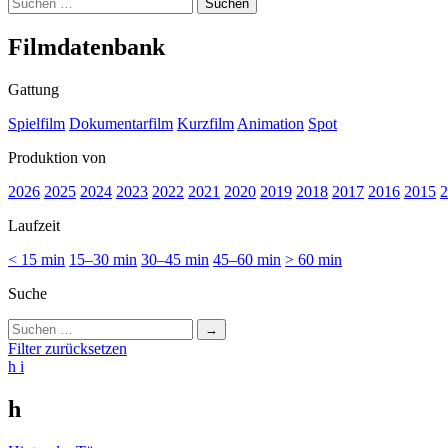
Suchen
nach:
Film­da­ten­bank
Gattung
Spielfilm
Dokumentarfilm
Kurzfilm
Animation
Spot
Produktion von
2026
2025
2024
2023
2022
2021
2020
2019
2018
2017
2016
2015
2
Laufzeit
< 15 min
15–30 min
30–45 min
45–60 min
> 60 min
Suche
Suchen
nach:
Filter zurücksetzen
h
i
h