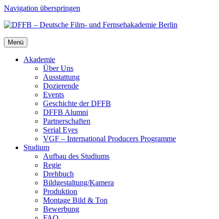
Navigation überspringen
Menü
Aka­de­mie
Über Uns
Aus­stat­tung
Dozie­ren­de
Events
Geschich­te der DFFB
DFFB Alum­ni
Part­ner­schaf­ten
Seri­al Eyes
VGF – Inter­na­tio­nal Pro­du­cers Pro­gram­me
Stu­di­um
Auf­bau des Stu­di­ums
Regie
Dreh­buch
Bildgestaltung/​​Kamera
Pro­duk­ti­on
Mon­ta­ge Bild & Ton
Bewer­bung
FAQ