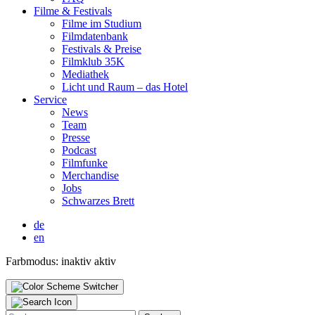
Fil­me & Fes­ti­vals
Fil­me im Stu­di­um
Film­da­ten­bank
Fes­ti­vals & Prei­se
Film­klub 35K
Media­thek
Licht und Raum – das Hotel
Ser­vice
News
Team
Pres­se
Pod­cast
Film­fun­ke
Mer­chan­di­se
Jobs
Schwar­zes Brett
de
en
Farbmodus:
inaktiv
aktiv