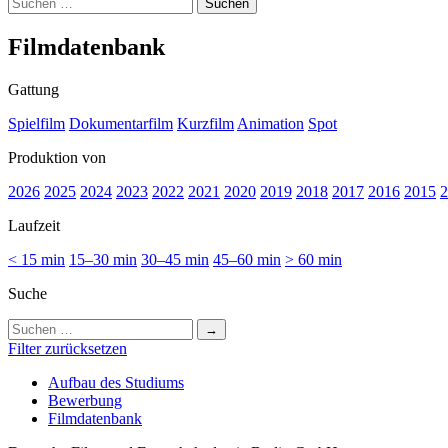
Suchen
nach:
Film­da­ten­bank
Gattung
Spielfilm
Dokumentarfilm
Kurzfilm
Animation
Spot
Produktion von
2026
2025
2024
2023
2022
2021
2020
2019
2018
2017
2016
2015
2
Laufzeit
< 15 min
15–30 min
30–45 min
45–60 min
> 60 min
Suche
Suchen
nach:
Filter zurücksetzen
Auf­bau des Stu­di­ums
Bewer­bung
Film­da­ten­bank