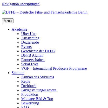
Navigation überspringen
Menü
Aka­de­mie
Über Uns
Aus­stat­tung
Dozie­ren­de
Events
Geschich­te der DFFB
DFFB Alum­ni
Part­ner­schaf­ten
Seri­al Eyes
VGF – Inter­na­tio­nal Pro­du­cers Pro­gram­me
Stu­di­um
Auf­bau des Stu­di­ums
Regie
Dreh­buch
Bildgestaltung/​​Kamera
Pro­duk­ti­on
Mon­ta­ge Bild & Ton
Bewer­bung
FAQ