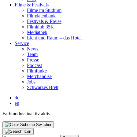
Fil­me & Fes­ti­vals
Fil­me im Stu­di­um
Film­da­ten­bank
Fes­ti­vals & Prei­se
Film­klub 35K
Media­thek
Licht und Raum – das Hotel
Ser­vice
News
Team
Pres­se
Pod­cast
Film­fun­ke
Mer­chan­di­se
Jobs
Schwar­zes Brett
de
en
Farbmodus:
inaktiv
aktiv