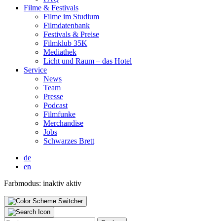
Fil­me & Fes­ti­vals
Fil­me im Stu­di­um
Film­da­ten­bank
Fes­ti­vals & Prei­se
Film­klub 35K
Media­thek
Licht und Raum – das Hotel
Ser­vice
News
Team
Pres­se
Pod­cast
Film­fun­ke
Mer­chan­di­se
Jobs
Schwar­zes Brett
de
en
Farbmodus:
inaktiv
aktiv