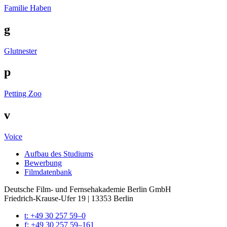
Familie Haben
g
Glutnester
p
Petting Zoo
v
Voice
Auf­bau des Stu­di­ums
Bewer­bung
Film­da­ten­bank
Deutsche Film- und Fernseh­akademie Berlin GmbH
Friedrich-Krause-Ufer 19 | 13353 Berlin
t: +49 30 257 59–0
f: +49 30 257 59–161