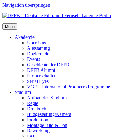
Navigation überspringen
Menü
Aka­de­mie
Über Uns
Aus­stat­tung
Dozie­ren­de
Events
Geschich­te der DFFB
DFFB Alum­ni
Part­ner­schaf­ten
Seri­al Eyes
VGF – Inter­na­tio­nal Pro­du­cers Pro­gram­me
Stu­di­um
Auf­bau des Stu­di­ums
Regie
Dreh­buch
Bildgestaltung/​​Kamera
Pro­duk­ti­on
Mon­ta­ge Bild & Ton
Bewer­bung
FAQ