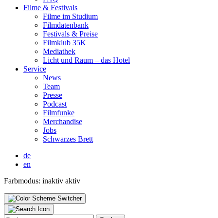
Fil­me & Fes­ti­vals
Fil­me im Stu­di­um
Film­da­ten­bank
Fes­ti­vals & Prei­se
Film­klub 35K
Media­thek
Licht und Raum – das Hotel
Ser­vice
News
Team
Pres­se
Pod­cast
Film­fun­ke
Mer­chan­di­se
Jobs
Schwar­zes Brett
de
en
Farbmodus:
inaktiv
aktiv