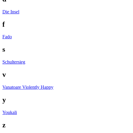
Die Insel
f
Fado
s
Schultersieg
v
Vanatoare
Violently Happy
y
Youkali
z