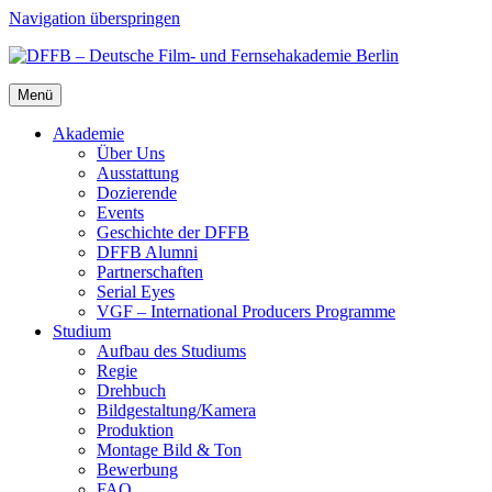
Navigation überspringen
Menü
Aka­de­mie
Über Uns
Aus­stat­tung
Dozie­ren­de
Events
Geschich­te der DFFB
DFFB Alum­ni
Part­ner­schaf­ten
Seri­al Eyes
VGF – Inter­na­tio­nal Pro­du­cers Pro­gram­me
Stu­di­um
Auf­bau des Stu­di­ums
Regie
Dreh­buch
Bildgestaltung/​​Kamera
Pro­duk­ti­on
Mon­ta­ge Bild & Ton
Bewer­bung
FAQ