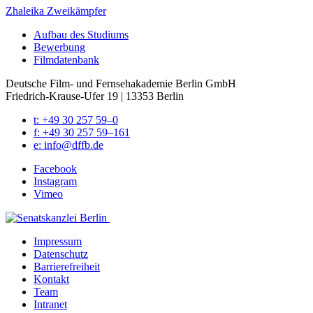
Zhaleika
Zweikämpfer
Auf­bau des Stu­di­ums
Bewer­bung
Film­da­ten­bank
Deutsche Film- und Fernseh­akademie Berlin GmbH
Friedrich-Krause-Ufer 19 | 13353 Berlin
t: +49 30 257 59–0
f: +49 30 257 59–161
e: info@​dffb.​de
Face­book
Insta­gram
Vimeo
Impres­sum
Daten­schutz
Bar­rie­re­frei­heit
Kon­takt
Team
Intra­net