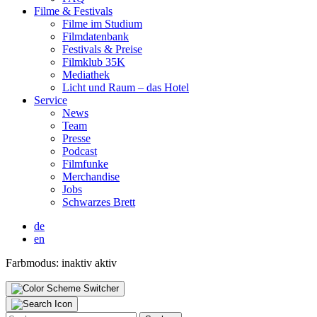
Fil­me & Fes­ti­vals
Fil­me im Stu­di­um
Film­da­ten­bank
Fes­ti­vals & Prei­se
Film­klub 35K
Media­thek
Licht und Raum – das Hotel
Ser­vice
News
Team
Pres­se
Pod­cast
Film­fun­ke
Mer­chan­di­se
Jobs
Schwar­zes Brett
de
en
Farbmodus:
inaktiv
aktiv