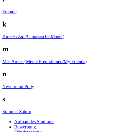
Fremde
k
Kineski Zid (Chinesische Mauer)
m
Mes Amies (Meine Freundinnen/My Friends)
n
Nevermind Polly
s
Summer Saturn
Auf­bau des Stu­di­ums
Bewer­bung