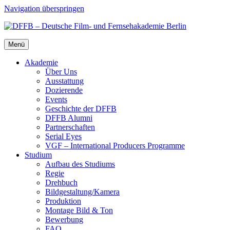
Navigation überspringen
Menü
Aka­de­mie
Über Uns
Aus­stat­tung
Dozie­ren­de
Events
Geschich­te der DFFB
DFFB Alum­ni
Part­ner­schaf­ten
Seri­al Eyes
VGF – Inter­na­tio­nal Pro­du­cers Pro­gram­me
Stu­di­um
Auf­bau des Stu­di­ums
Regie
Dreh­buch
Bildgestaltung/​​Kamera
Pro­duk­ti­on
Mon­ta­ge Bild & Ton
Bewer­bung
FAQ