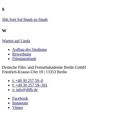
s
Shh
Sort Sol
Staub zu Staub
w
Warten auf Linda
Auf­bau des Stu­di­ums
Bewer­bung
Film­da­ten­bank
Deutsche Film- und Fernseh­akademie Berlin GmbH
Friedrich-Krause-Ufer 19 | 13353 Berlin
t: +49 30 257 59–0
f: +49 30 257 59–161
e: info@​dffb.​de
Face­book
Insta­gram
Vimeo