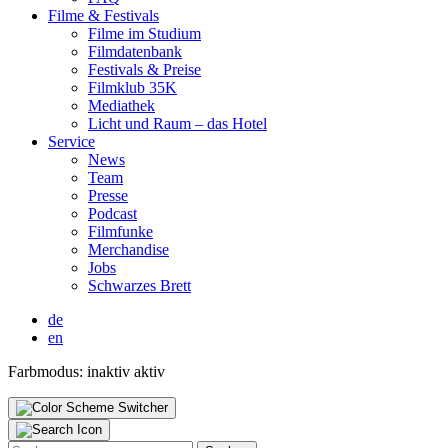
Fil­me & Fes­ti­vals
Fil­me im Stu­di­um
Film­da­ten­bank
Fes­ti­vals & Prei­se
Film­klub 35K
Media­thek
Licht und Raum – das Hotel
Ser­vice
News
Team
Pres­se
Pod­cast
Film­fun­ke
Mer­chan­di­se
Jobs
Schwar­zes Brett
de
en
Farbmodus:
inaktiv
aktiv