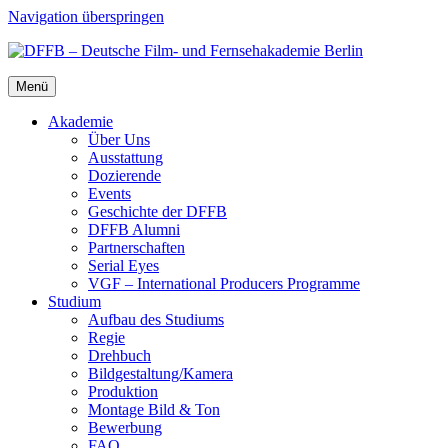
Navigation überspringen
Menü
Aka­de­mie
Über Uns
Aus­stat­tung
Dozie­ren­de
Events
Geschich­te der DFFB
DFFB Alum­ni
Part­ner­schaf­ten
Seri­al Eyes
VGF – Inter­na­tio­nal Pro­du­cers Pro­gram­me
Stu­di­um
Auf­bau des Stu­di­ums
Regie
Dreh­buch
Bildgestaltung/​​Kamera
Pro­duk­ti­on
Mon­ta­ge Bild & Ton
Bewer­bung
FAQ