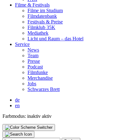
Fil­me & Fes­ti­vals
Fil­me im Stu­di­um
Film­da­ten­bank
Fes­ti­vals & Prei­se
Film­klub 35K
Media­thek
Licht und Raum – das Hotel
Ser­vice
News
Team
Pres­se
Pod­cast
Film­fun­ke
Mer­chan­di­se
Jobs
Schwar­zes Brett
de
en
Farbmodus:
inaktiv
aktiv