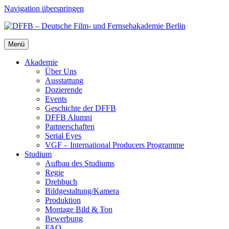
Navigation überspringen
Menü
Aka­de­mie
Über Uns
Aus­stat­tung
Dozie­ren­de
Events
Geschich­te der DFFB
DFFB Alum­ni
Part­ner­schaf­ten
Seri­al Eyes
VGF – Inter­na­tio­nal Pro­du­cers Pro­gram­me
Stu­di­um
Auf­bau des Stu­di­ums
Regie
Dreh­buch
Bildgestaltung/​​Kamera
Pro­duk­ti­on
Mon­ta­ge Bild & Ton
Bewer­bung
FAQ