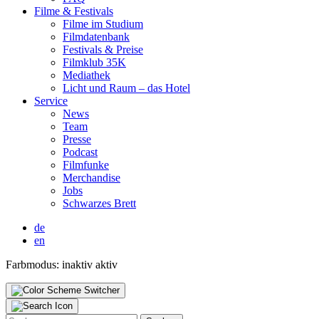
Fil­me & Fes­ti­vals
Fil­me im Stu­di­um
Film­da­ten­bank
Fes­ti­vals & Prei­se
Film­klub 35K
Media­thek
Licht und Raum – das Hotel
Ser­vice
News
Team
Pres­se
Pod­cast
Film­fun­ke
Mer­chan­di­se
Jobs
Schwar­zes Brett
de
en
Farbmodus:
inaktiv
aktiv