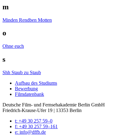
m
Minden Rendben
Motten
o
Ohne euch
s
Shh
Staub zu Staub
Auf­bau des Stu­di­ums
Bewer­bung
Film­da­ten­bank
Deutsche Film- und Fernseh­akademie Berlin GmbH
Friedrich-Krause-Ufer 19 | 13353 Berlin
t: +49 30 257 59–0
f: +49 30 257 59–161
e: info@​dffb.​de