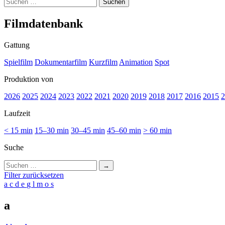
Suchen
nach:
Film­da­ten­bank
Gattung
Spielfilm
Dokumentarfilm
Kurzfilm
Animation
Spot
Produktion von
2026
2025
2024
2023
2022
2021
2020
2019
2018
2017
2016
2015
2
Laufzeit
< 15 min
15–30 min
30–45 min
45–60 min
> 60 min
Suche
Suchen
nach:
Filter zurücksetzen
a
c
d
e
g
l
m
o
s
a