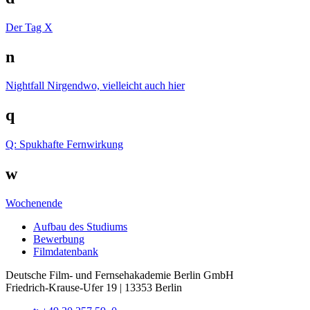
Der Tag X
n
Nightfall
Nirgendwo, vielleicht auch hier
q
Q: Spukhafte Fernwirkung
w
Wochenende
Auf­bau des Stu­di­ums
Bewer­bung
Film­da­ten­bank
Deutsche Film- und Fernseh­akademie Berlin GmbH
Friedrich-Krause-Ufer 19 | 13353 Berlin