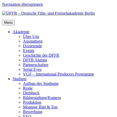
Navigation überspringen
Menü
Aka­de­mie
Über Uns
Aus­stat­tung
Dozie­ren­de
Events
Geschich­te der DFFB
DFFB Alum­ni
Part­ner­schaf­ten
Seri­al Eyes
VGF – Inter­na­tio­nal Pro­du­cers Pro­gram­me
Stu­di­um
Auf­bau des Stu­di­ums
Regie
Dreh­buch
Bildgestaltung/​​Kamera
Pro­duk­ti­on
Mon­ta­ge Bild & Ton
Bewer­bung
FAQ