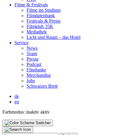
Fil­me & Fes­ti­vals
Fil­me im Stu­di­um
Film­da­ten­bank
Fes­ti­vals & Prei­se
Film­klub 35K
Media­thek
Licht und Raum – das Hotel
Ser­vice
News
Team
Pres­se
Pod­cast
Film­fun­ke
Mer­chan­di­se
Jobs
Schwar­zes Brett
de
en
Farbmodus:
inaktiv
aktiv