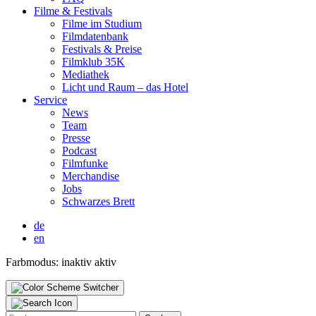
Fil­me & Fes­ti­vals
Fil­me im Stu­di­um
Film­da­ten­bank
Fes­ti­vals & Prei­se
Film­klub 35K
Media­thek
Licht und Raum – das Hotel
Ser­vice
News
Team
Pres­se
Pod­cast
Film­fun­ke
Mer­chan­di­se
Jobs
Schwar­zes Brett
de
en
Farbmodus:
inaktiv
aktiv