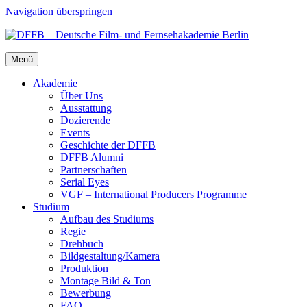
Navigation überspringen
Menü
Aka­de­mie
Über Uns
Aus­stat­tung
Dozie­ren­de
Events
Geschich­te der DFFB
DFFB Alum­ni
Part­ner­schaf­ten
Seri­al Eyes
VGF – Inter­na­tio­nal Pro­du­cers Pro­gram­me
Stu­di­um
Auf­bau des Stu­di­ums
Regie
Dreh­buch
Bildgestaltung/​​Kamera
Pro­duk­ti­on
Mon­ta­ge Bild & Ton
Bewer­bung
FAQ