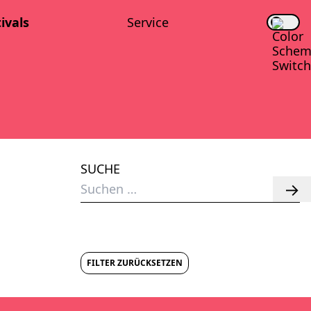
i­vals
Ser­vice
SUCHE
Suchen
nach:
FILTER ZURÜCKSETZEN