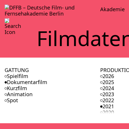
Aka­de­mie
Film­da­te
GATTUNG
PRODUKTI
Spielfilm
2026
Dokumentarfilm
2025
Kurzfilm
2024
Animation
2023
Spot
2022
2021
2020
2019
2018