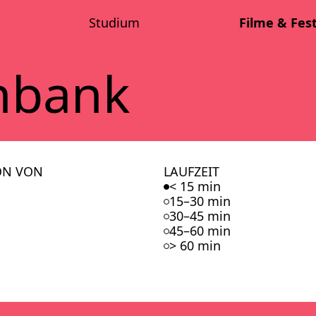
Stu­di­um
Fil­me & Fes­t
n­bank
ON VON
LAUFZEIT
< 15 min
15–30 min
30–45 min
45–60 min
> 60 min