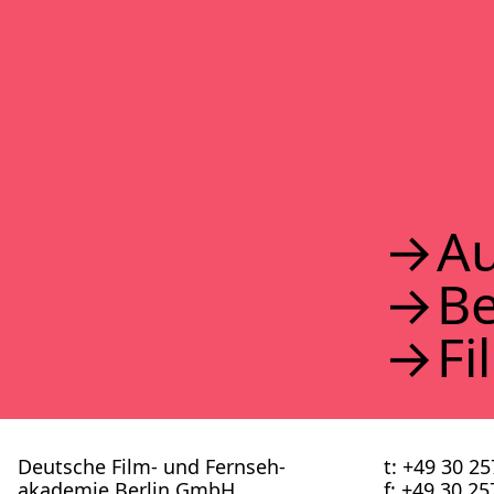
2017
2016
2015
2014
2013
2012
2011
2010
2009
2008
Au
2007
2006
B
2005
2004
2003
Fi
2002
Deutsche Film- und Fernseh­
t: +49 30 2
akademie Berlin GmbH
f: +49 30 2