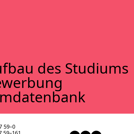
f­bau des Stu­di­ums
ewer­bung
lm­da­ten­bank
57 59–0
57 59–161