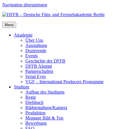
Navigation überspringen
Menü
Aka­de­mie
Über Uns
Aus­stat­tung
Dozie­ren­de
Events
Geschich­te der DFFB
DFFB Alum­ni
Part­ner­schaf­ten
Seri­al Eyes
VGF – Inter­na­tio­nal Pro­du­cers Pro­gram­me
Stu­di­um
Auf­bau des Stu­di­ums
Regie
Dreh­buch
Bildgestaltung/​​Kamera
Pro­duk­ti­on
Mon­ta­ge Bild & Ton
Bewer­bung
FAQ