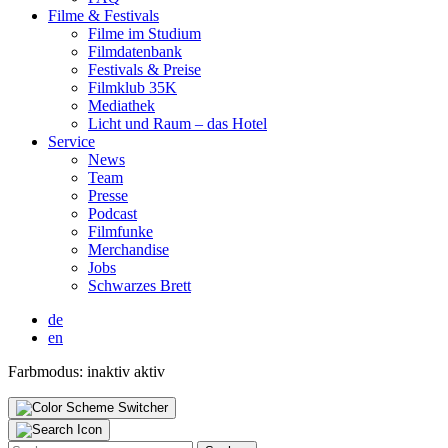
Fil­me & Fes­ti­vals
Fil­me im Stu­di­um
Film­da­ten­bank
Fes­ti­vals & Prei­se
Film­klub 35K
Media­thek
Licht und Raum – das Hotel
Ser­vice
News
Team
Pres­se
Pod­cast
Film­fun­ke
Mer­chan­di­se
Jobs
Schwar­zes Brett
de
en
Farbmodus:
inaktiv
aktiv