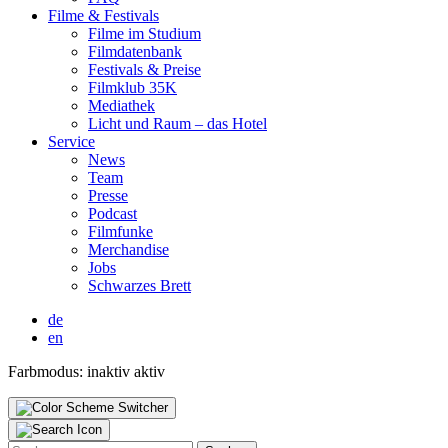
Fil­me & Fes­ti­vals
Fil­me im Stu­di­um
Film­da­ten­bank
Fes­ti­vals & Prei­se
Film­klub 35K
Media­thek
Licht und Raum – das Hotel
Ser­vice
News
Team
Pres­se
Pod­cast
Film­fun­ke
Mer­chan­di­se
Jobs
Schwar­zes Brett
de
en
Farbmodus:
inaktiv
aktiv