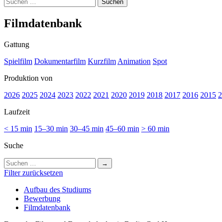
Suchen
nach:
Film­da­ten­bank
Gattung
Spielfilm
Dokumentarfilm
Kurzfilm
Animation
Spot
Produktion von
2026
2025
2024
2023
2022
2021
2020
2019
2018
2017
2016
2015
2
Laufzeit
< 15 min
15–30 min
30–45 min
45–60 min
> 60 min
Suche
Suchen
nach:
Filter zurücksetzen
Auf­bau des Stu­di­ums
Bewer­bung
Film­da­ten­bank