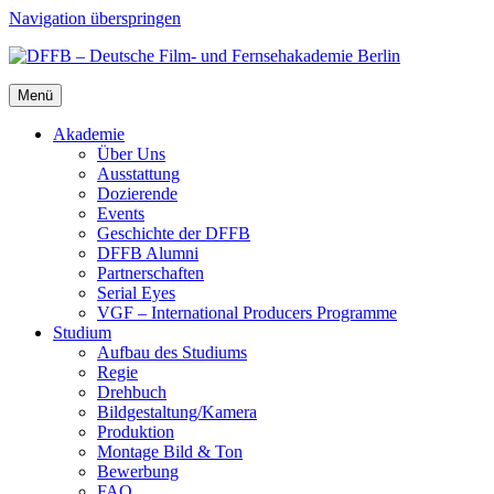
Navigation überspringen
Menü
Aka­de­mie
Über Uns
Aus­stat­tung
Dozie­ren­de
Events
Geschich­te der DFFB
DFFB Alum­ni
Part­ner­schaf­ten
Seri­al Eyes
VGF – Inter­na­tio­nal Pro­du­cers Pro­gram­me
Stu­di­um
Auf­bau des Stu­di­ums
Regie
Dreh­buch
Bildgestaltung/​​Kamera
Pro­duk­ti­on
Mon­ta­ge Bild & Ton
Bewer­bung
FAQ