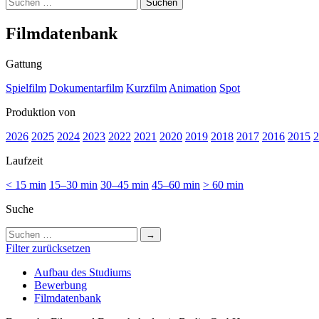
Suchen
nach:
Film­da­ten­bank
Gattung
Spielfilm
Dokumentarfilm
Kurzfilm
Animation
Spot
Produktion von
2026
2025
2024
2023
2022
2021
2020
2019
2018
2017
2016
2015
2
Laufzeit
< 15 min
15–30 min
30–45 min
45–60 min
> 60 min
Suche
Suchen
nach:
Filter zurücksetzen
Auf­bau des Stu­di­ums
Bewer­bung
Film­da­ten­bank