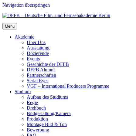
Navigation überspringen
Menü
Aka­de­mie
Über Uns
Aus­stat­tung
Dozie­ren­de
Events
Geschich­te der DFFB
DFFB Alum­ni
Part­ner­schaf­ten
Seri­al Eyes
VGF – Inter­na­tio­nal Pro­du­cers Pro­gram­me
Stu­di­um
Auf­bau des Stu­di­ums
Regie
Dreh­buch
Bildgestaltung/​​Kamera
Pro­duk­ti­on
Mon­ta­ge Bild & Ton
Bewer­bung
FAQ