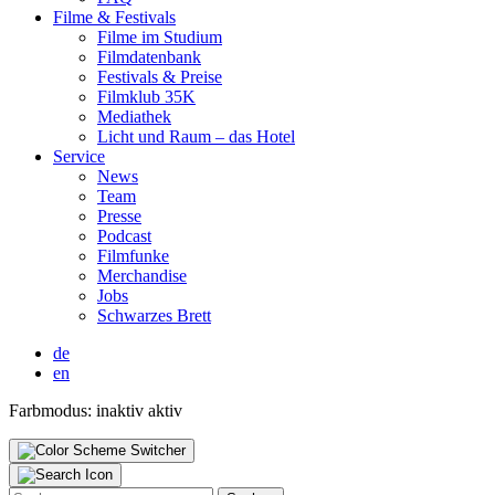
Fil­me & Fes­ti­vals
Fil­me im Stu­di­um
Film­da­ten­bank
Fes­ti­vals & Prei­se
Film­klub 35K
Media­thek
Licht und Raum – das Hotel
Ser­vice
News
Team
Pres­se
Pod­cast
Film­fun­ke
Mer­chan­di­se
Jobs
Schwar­zes Brett
de
en
Farbmodus:
inaktiv
aktiv