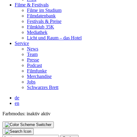
Fil­me & Fes­ti­vals
Fil­me im Stu­di­um
Film­da­ten­bank
Fes­ti­vals & Prei­se
Film­klub 35K
Media­thek
Licht und Raum – das Hotel
Ser­vice
News
Team
Pres­se
Pod­cast
Film­fun­ke
Mer­chan­di­se
Jobs
Schwar­zes Brett
de
en
Farbmodus:
inaktiv
aktiv