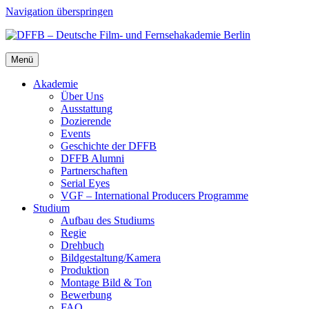
Navigation überspringen
Menü
Aka­de­mie
Über Uns
Aus­stat­tung
Dozie­ren­de
Events
Geschich­te der DFFB
DFFB Alum­ni
Part­ner­schaf­ten
Seri­al Eyes
VGF – Inter­na­tio­nal Pro­du­cers Pro­gram­me
Stu­di­um
Auf­bau des Stu­di­ums
Regie
Dreh­buch
Bildgestaltung/​​Kamera
Pro­duk­ti­on
Mon­ta­ge Bild & Ton
Bewer­bung
FAQ