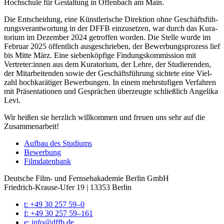
Hoch­schu­le für Gestal­tung in Offen­bach am Main.
Die Ent­schei­dung, eine Künst­le­ri­sche Direk­ti­on ohne Geschäfts­füh­
rungs­ver­ant­wor­tung in der DFFB ein­zu­set­zen, war durch das Kura­
to­ri­um im Dezem­ber 2024 getrof­fen wor­den. Die Stel­le wur­de im
Febru­ar 2025 öffent­lich aus­ge­schrie­ben, der Bewer­bungs­pro­zess lief
bis Mit­te März. Eine sie­ben­köp­fi­ge Fin­dungs­kom­mis­si­on mit
Vertreter:innen aus dem Kura­to­ri­um, der Leh­re, der Stu­die­ren­den,
der Mit­ar­bei­ten­den sowie der Geschäfts­füh­rung sich­te­te eine Viel­
zahl hoch­ka­rä­ti­ger Bewer­bun­gen. In einem mehr­stu­fi­gen Ver­fah­ren
mit Prä­sen­ta­tio­nen und Gesprä­chen über­zeug­te schließ­lich Ange­li­ka
Levi.
Wir hei­ßen sie herz­lich will­kom­men und freu­en uns sehr auf die
Zusam­men­ar­beit!
Auf­bau des Stu­di­ums
Bewer­bung
Film­da­ten­bank
Deutsche Film- und Fernseh­akademie Berlin GmbH
Friedrich-Krause-Ufer 19 | 13353 Berlin
t: +49 30 257 59–0
f: +49 30 257 59–161
e: info@​dffb.​de