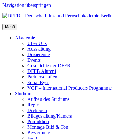
Navigation überspringen
Menü
Aka­de­mie
Über Uns
Aus­stat­tung
Dozie­ren­de
Events
Geschich­te der DFFB
DFFB Alum­ni
Part­ner­schaf­ten
Seri­al Eyes
VGF – Inter­na­tio­nal Pro­du­cers Pro­gram­me
Stu­di­um
Auf­bau des Stu­di­ums
Regie
Dreh­buch
Bildgestaltung/​​Kamera
Pro­duk­ti­on
Mon­ta­ge Bild & Ton
Bewer­bung
FAQ