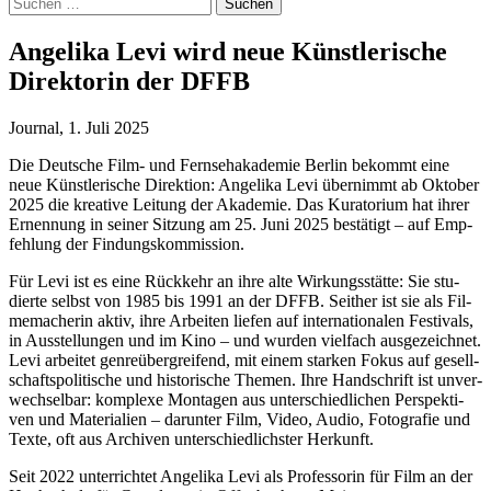
Suchen
nach:
Ange­li­ka Levi wird neue Künst­le­ri­sche
Direk­to­rin der DFFB
Journal
,
1. Juli 2025
Die Deut­sche Film- und Fern­seh­aka­de­mie Ber­lin bekommt eine
neue Künst­le­ri­sche Direk­ti­on: Ange­li­ka Levi über­nimmt ab Okto­ber
2025 die krea­ti­ve Lei­tung der Aka­de­mie. Das Kura­to­ri­um hat ihrer
Ernen­nung in sei­ner Sit­zung am 25. Juni 2025 bestä­tigt – auf Emp­
feh­lung der Fin­dungs­kom­mis­si­on.
Für Levi ist es eine Rück­kehr an ihre alte Wir­kungs­stät­te: Sie stu­
dier­te selbst von 1985 bis 1991 an der DFFB. Seit­her ist sie als Fil­
me­ma­che­rin aktiv, ihre Arbei­ten lie­fen auf inter­na­tio­na­len Fes­ti­vals,
in Aus­stel­lun­gen und im Kino – und wur­den viel­fach aus­ge­zeich­net.
Levi arbei­tet gen­re­über­grei­fend, mit einem star­ken Fokus auf gesell­
schafts­po­li­ti­sche und his­to­ri­sche The­men. Ihre Hand­schrift ist unver­
wech­sel­bar: kom­ple­xe Mon­ta­gen aus unter­schied­li­chen Per­spek­ti­
ven und Mate­ria­li­en – dar­un­ter Film, Video, Audio, Foto­gra­fie und
Tex­te, oft aus Archi­ven unter­schied­lichs­ter Her­kunft.
Seit 2022 unter­rich­tet Ange­li­ka Levi als Pro­fes­so­rin für Film an der