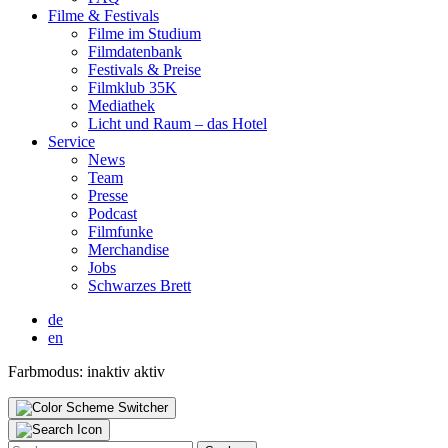
Fil­me & Fes­ti­vals
Fil­me im Stu­di­um
Film­da­ten­bank
Fes­ti­vals & Prei­se
Film­klub 35K
Media­thek
Licht und Raum – das Hotel
Ser­vice
News
Team
Pres­se
Pod­cast
Film­fun­ke
Mer­chan­di­se
Jobs
Schwar­zes Brett
de
en
Farbmodus:
inaktiv
aktiv