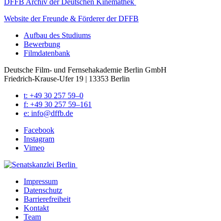
DFFB Archiv der Deut­schen Kine­ma­thek
Web­site der Freun­de & För­de­rer der DFFB
Auf­bau des Stu­di­ums
Bewer­bung
Film­da­ten­bank
Deutsche Film- und Fernseh­akademie Berlin GmbH
Friedrich-Krause-Ufer 19 | 13353 Berlin
t: +49 30 257 59–0
f: +49 30 257 59–161
e: info@​dffb.​de
Face­book
Insta­gram
Vimeo
Impres­sum
Daten­schutz
Bar­rie­re­frei­heit
Kon­takt
Team