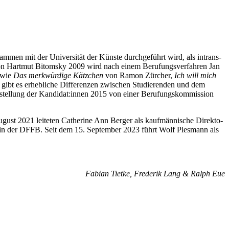
men mit der Uni­ver­si­tät der Küns­te durch­ge­führt wird, als intrans­
t von Hart­mut Bitom­sky 2009 wird nach einem Beru­fungs­ver­fah­ren Jan
e wie
Das merk­wür­di­ge Kätz­chen
von Ramon Zür­cher,
Ich will mich
t es erheb­li­che Dif­fe­ren­zen zwi­schen Stu­die­ren­den und dem
or­stel­lung der Kandidat:innen 2015 von einer Beru­fungs­kom­mis­si­on
2021 lei­te­ten Cathe­ri­ne Ann Ber­ger als kauf­män­ni­sche Direk­to­
re­rin der DFFB. Seit dem 15. Sep­tem­ber 2023 führt Wolf Ples­mann als
Fabi­an Tiet­ke, Fre­de­rik Lang & Ralph Eue