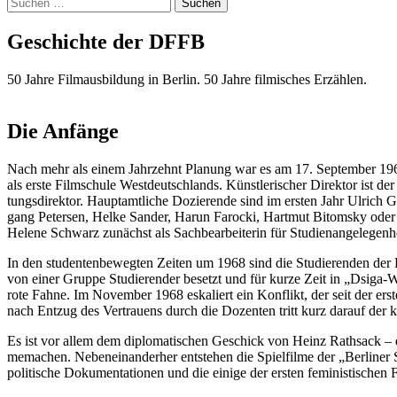
Suchen
nach:
Geschich­te der DFFB
50 Jah­re Film­aus­bil­dung in Ber­lin. 50 Jah­re fil­mi­sches Erzäh­len.
Die Anfän­ge
Nach mehr als einem Jahr­zehnt Pla­nung war es am 17. Sep­tem­ber 1966 end
als ers­te Film­schu­le West­deutsch­lands. Künst­le­ri­scher Direk­tor ist de
tungs­di­rek­tor. Haupt­amt­li­che Dozie­ren­de sind im ers­ten Jahr Ulrich
gang Peter­sen, Hel­ke San­der, Harun Faro­cki, Hart­mut Bitom­sky oder 
Hele­ne Schwarz zunächst als Sach­be­ar­bei­te­rin für Stu­di­en­an­ge­le­gen
In den stu­den­ten­be­weg­ten Zei­ten um 1968 sind die Stu­die­ren­den d
von einer Grup­pe Stu­die­ren­der besetzt und für kur­ze Zeit in „Dsi­
rote Fah­ne. Im Novem­ber 1968 eska­liert ein Kon­flikt, der seit der ers­t
nach Ent­zug des Ver­trau­ens durch die Dozen­ten tritt kurz dar­auf der kün
Es ist vor allem dem diplo­ma­ti­schen Geschick von Heinz Rath­sack – de
me­ma­chen. Neben­ein­an­der­her ent­ste­hen die Spiel­fil­me der „Ber­li­n
poli­ti­sche Doku­men­ta­tio­nen und die eini­ge der ers­ten femi­nis­ti­schen 