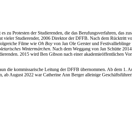
Pro­tes­ten der Stu­die­ren­den, die das Beru­fungs­ver­fah­ren, das zusam­
di­dat vie­ler Stu­die­ren­der, 2006 Direk­tor der DFFB. Nach dem Rück­trit
olg­rei­che Fil­me wie
Oh Boy
von Jan Ole Gers­ter und Fes­ti­val­lieb­lin­g
le­ta­ri­sches Win­ter­mär­chen
. Nach dem Weg­gang von Jan Schüt­te 2014 gib
u­die­ren­den. 2015 wird Ben Gib­son nach einer aka­de­mie­öf­fent­li­chen V
die kom­mis­sa­ri­sche Lei­tung der DFFB über­nom­men. Ab dem 1. August 
am, ab August 2022 war Cathe­ri­ne Ann Ber­ger allei­ni­ge Geschäfts­füh­