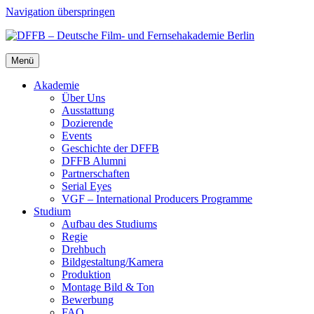
Navigation überspringen
Menü
Aka­de­mie
Über Uns
Aus­stat­tung
Dozie­ren­de
Events
Geschich­te der DFFB
DFFB Alum­ni
Part­ner­schaf­ten
Seri­al Eyes
VGF – Inter­na­tio­nal Pro­du­cers Pro­gram­me
Stu­di­um
Auf­bau des Stu­di­ums
Regie
Dreh­buch
Bildgestaltung/​​Kamera
Pro­duk­ti­on
Mon­ta­ge Bild & Ton
Bewer­bung
FAQ