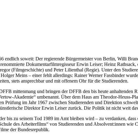
­lich soweit: Der regie­ren­de Bür­ger­meis­ter von Ber­lin, Wil­li Brandt, 
r renom­mier­te Doku­men­tar­film­re­gis­seur Erwin Lei­ser; Heinz Rath­sack, eh
 Gre­gor (Film­ge­schich­te) und Peter Lili­en­thal (Regie). Unter den Stu­di
Hol­ger Meins – einer fehlt aller­dings: Rai­ner Wer­ner Fass­bin­der wur­
­hei­ten, stets ansprech­bar und mit offe­nem Ohr für die Stu­die­ren­den.
er DFFB mit­ten­mang und brin­gen der DFFB den bis heu­te anhal­ten­den Ru
ga-Wert­ow-Aka­de­mie“ umbe­nannt. Über dem Haus am Theo­dor-Heuss-Platz
en Prü­fung im Jahr 1967 zwi­schen Stu­die­ren­den und Direk­ti­on schwel­te:
st­le­ri­sche Direk­tor Erwin Lei­ser zurück. Die Poli­tik ist nicht weit dav
r bis zu sei­nem Tod 1989 im Amt blei­ben wird – zu ver­dan­ken, dass es w
er Schu­le des Arbei­ter­films“ von Stu­die­ren­den und Absolvent:innen wie C
Fil­me der Bun­des­re­pu­blik.