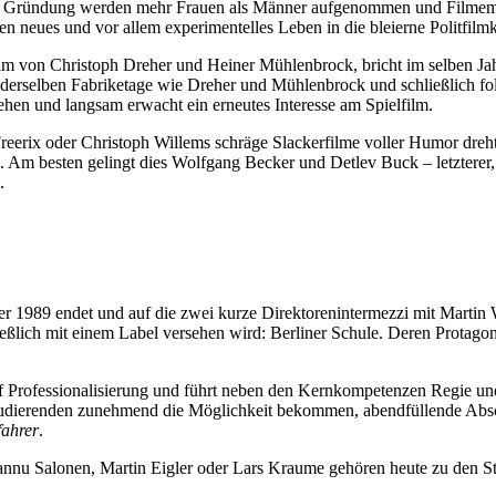
 Grün­dung wer­den mehr Frau­en als Män­ner auf­ge­nom­men und Fil­me­ma­
 neu­es und vor allem expe­ri­men­tel­les Leben in die blei­er­ne Polit­film­k
res­film von Chris­toph Dre­her und Hei­ner Müh­len­b­rock, bricht im sel
 in der­sel­ben Fabrik­eta­ge wie Dre­her und Müh­len­b­rock und schließ­lic
­ste­hen und lang­sam erwacht ein erneu­tes Inter­es­se am Spiel­film.
x oder Chris­toph Wil­lems schrä­ge Sla­cker­fil­me vol­ler Humor dreh­ten,
i­gen. Am bes­ten gelingt dies Wolf­gang Becker und Det­lev Buck – letz­te­r
.
1989 endet und auf die zwei kur­ze Direk­to­ren­in­ter­mez­zi mit Mar­ti
ich mit einem Label ver­se­hen wird: Ber­li­ner Schu­le. Deren Prot­ago­nis
 Pro­fes­sio­na­li­sie­rung und führt neben den Kern­kom­pe­ten­zen Regie un
u­die­ren­den zuneh­mend die Mög­lich­keit bekom­men, abend­fül­len­de Ab
fah­rer
.
­nu Salo­nen, Mar­tin Eig­ler oder Lars Krau­me gehö­ren heu­te zu den S