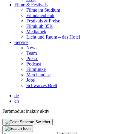
Fil­me & Fes­ti­vals
Fil­me im Stu­di­um
Film­da­ten­bank
Fes­ti­vals & Prei­se
Film­klub 35K
Media­thek
Licht und Raum – das Hotel
Ser­vice
News
Team
Pres­se
Pod­cast
Film­fun­ke
Mer­chan­di­se
Jobs
Schwar­zes Brett
de
en
Farbmodus:
inaktiv
aktiv