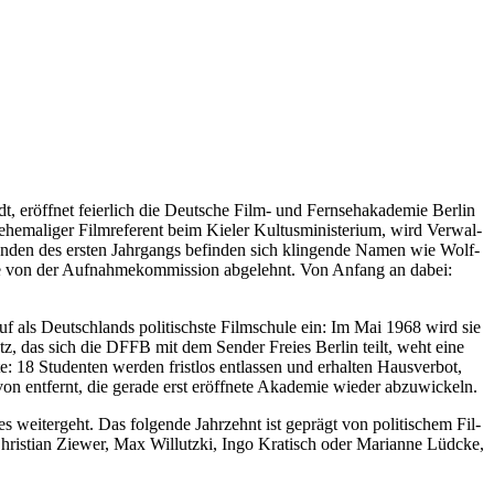
eröff­net fei­er­lich die Deut­sche Film- und Fern­seh­aka­de­mie Ber­lin
e­ma­li­ger Film­re­fe­rent beim Kie­ler Kul­tus­mi­nis­te­ri­um, wird Ver­wal­
e­ren­den des ers­ten Jahr­gangs befin­den sich klin­gen­de Namen wie Wolf­
de von der Auf­nah­me­kom­mis­si­on abge­lehnt. Von Anfang an dabei:
f als Deutsch­lands poli­tischs­te Film­schu­le ein: Im Mai 1968 wird sie
, das sich die DFFB mit dem Sen­der Frei­es Ber­lin teilt, weht eine
 18 Stu­den­ten wer­den frist­los ent­las­sen und erhal­ten Haus­ver­bot,
on ent­fernt, die gera­de erst eröff­ne­te Aka­de­mie wie­der abzu­wi­ckeln.
ei­ter­geht. Das fol­gen­de Jahr­zehnt ist geprägt von poli­ti­schem Fil­
hris­ti­an Zie­wer, Max Wil­lutz­ki, Ingo Kra­tisch oder Mari­an­ne Lüd­cke,