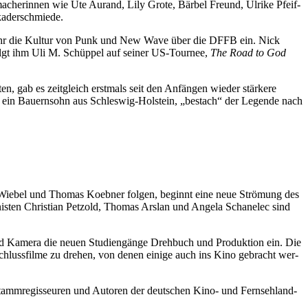
che­rin­nen wie Ute Aurand, Lily Gro­te, Bär­bel Freund, Ulri­ke Pfeif­
a­der­schmie­de.
­ben Jahr die Kul­tur von Punk und New Wave über die DFFB ein. Nick
h folgt ihm Uli M. Schüp­pel auf sei­ner US-Tour­nee,
The Road to God
 gab es zeit­gleich erst­mals seit den Anfän­gen wie­der stär­ke­re
er, ein Bau­ern­sohn aus Schles­wig-Hol­stein, „bestach“ der Legen­de nach
n Wie­bel und Tho­mas Koeb­ner fol­gen, beginnt eine neue Strö­mung des
­ten Chris­ti­an Pet­zold, Tho­mas Ars­lan und Ange­la Scha­nelec sind
d Kame­ra die neu­en Stu­di­en­gän­ge Dreh­buch und Pro­duk­ti­on ein. Die
schluss­fil­me zu dre­hen, von denen eini­ge auch ins Kino gebracht wer­
tamm­re­gis­seu­ren und Autoren der deut­schen Kino- und Fern­seh­land­