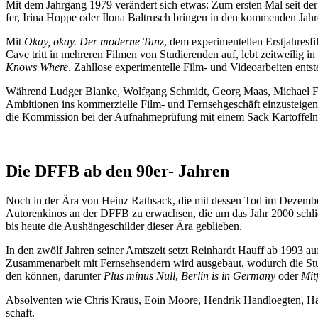
Mit dem Jahr­gang 1979 ver­än­dert sich etwas: Zum ers­ten Mal seit der
fer, Iri­na Hop­pe oder Ilo­na Baltrusch brin­gen in den kom­men­den Jah­ren
Mit
Okay, okay. Der moder­ne Tanz
, dem expe­ri­men­tel­len Erst­jah­
Cave tritt in meh­re­ren Fil­men von Stu­die­ren­den auf, lebt zeit­wei­lig
Knows Whe­re
. Zahl­lo­se expe­ri­men­tel­le Film- und Video­ar­bei­ten ent
Wäh­rend Lud­ger Blan­ke, Wolf­gang Schmidt, Georg Maas, Micha­el Freeri
Ambi­tio­nen ins kom­mer­zi­el­le Film- und Fern­seh­ge­schäft ein­zu­ste
die Kom­mis­si­on bei der Auf­nah­me­prü­fung mit einem Sack Kar­tof­feln
Die DFFB ab den 90er- Jah­ren
Noch in der Ära von Heinz Rath­sack, die mit des­sen Tod im Dezem­ber 
Autoren­ki­nos an der DFFB zu erwach­sen, die um das Jahr 2000 schließ­l
bis heu­te die Aus­hän­ge­schil­der die­ser Ära geblie­ben.
In den zwölf Jah­ren sei­ner Amts­zeit setzt Rein­hardt Hauff ab 1993 auf
Zusam­men­ar­beit mit Fern­seh­sen­dern wird aus­ge­baut, wodurch die St
den kön­nen, dar­un­ter
Plus minus Null
,
Ber­lin is in Ger­ma­ny
oder
Mit­
Absol­ven­ten wie Chris Kraus, Eoin Moo­re, Hen­drik Hand­loeg­ten, Han
schaft.