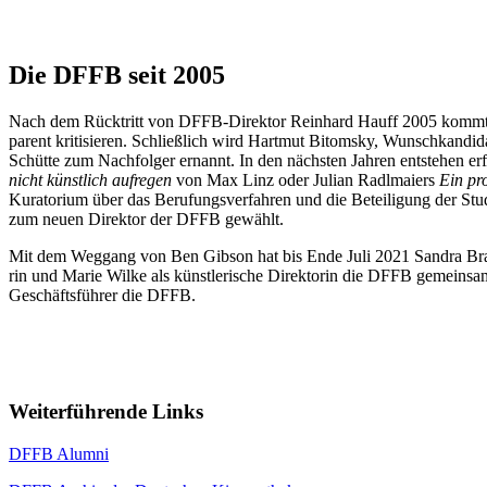
Die DFFB seit 2005
Nach dem Rück­tritt von DFFB-Direk­tor Rein­hard Hauff 2005 kommt es zu 
pa­rent kri­ti­sie­ren. Schließ­lich wird Hart­mut Bitom­sky, Wunsch­kan­
Schüt­te zum Nach­fol­ger ernannt. In den nächs­ten Jah­ren ent­ste­hen erf
nicht künst­lich auf­re­gen
von Max Linz oder Juli­an Radl­mai­ers
Ein pro­
Kura­to­ri­um über das Beru­fungs­ver­fah­ren und die Betei­li­gung der St
zum neu­en Direk­tor der DFFB gewählt.
Mit dem Weg­gang von Ben Gib­son hat bis Ende Juli 2021 San­dra Braun 
rin und Marie Wil­ke als künst­le­ri­sche Direk­to­rin die DFFB gemein­s
Geschäfts­füh­rer die DFFB.
Weiterführende Links
DFFB Alum­ni