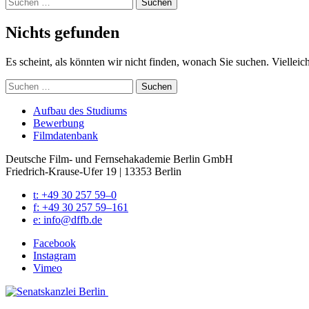
Suchen
nach:
Nichts gefunden
Es scheint, als könnten wir nicht finden, wonach Sie suchen. Vielleic
Suchen
nach:
Auf­bau des Stu­di­ums
Bewer­bung
Film­da­ten­bank
Deutsche Film- und Fernseh­akademie Berlin GmbH
Friedrich-Krause-Ufer 19 | 13353 Berlin
t: +49 30 257 59–0
f: +49 30 257 59–161
e: info@​dffb.​de
Face­book
Insta­gram
Vimeo