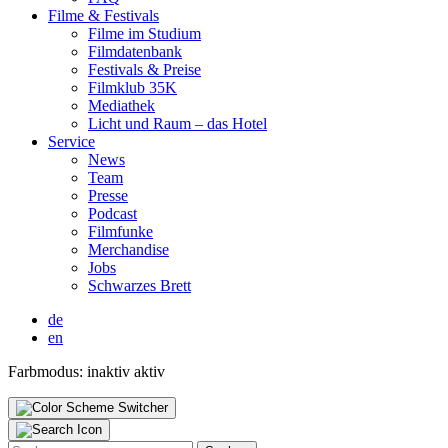
Fil­me & Fes­ti­vals
Fil­me im Stu­di­um
Film­da­ten­bank
Fes­ti­vals & Prei­se
Film­klub 35K
Media­thek
Licht und Raum – das Hotel
Ser­vice
News
Team
Pres­se
Pod­cast
Film­fun­ke
Mer­chan­di­se
Jobs
Schwar­zes Brett
de
en
Farbmodus:
inaktiv
aktiv