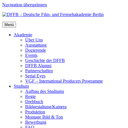
Navigation überspringen
Menü
Aka­de­mie
Über Uns
Aus­stat­tung
Dozie­ren­de
Events
Geschich­te der DFFB
DFFB Alum­ni
Part­ner­schaf­ten
Seri­al Eyes
VGF – Inter­na­tio­nal Pro­du­cers Pro­gram­me
Stu­di­um
Auf­bau des Stu­di­ums
Regie
Dreh­buch
Bildgestaltung/​​Kamera
Pro­duk­ti­on
Mon­ta­ge Bild & Ton
Bewer­bung
FAQ