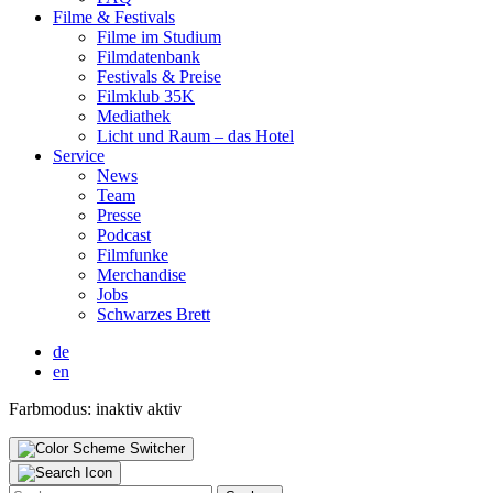
Fil­me & Fes­ti­vals
Fil­me im Stu­di­um
Film­da­ten­bank
Fes­ti­vals & Prei­se
Film­klub 35K
Media­thek
Licht und Raum – das Hotel
Ser­vice
News
Team
Pres­se
Pod­cast
Film­fun­ke
Mer­chan­di­se
Jobs
Schwar­zes Brett
de
en
Farbmodus:
inaktiv
aktiv