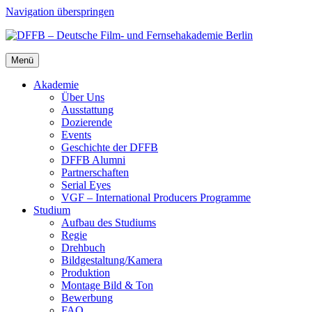
Navigation überspringen
Menü
Aka­de­mie
Über Uns
Aus­stat­tung
Dozie­ren­de
Events
Geschich­te der DFFB
DFFB Alum­ni
Part­ner­schaf­ten
Seri­al Eyes
VGF – Inter­na­tio­nal Pro­du­cers Pro­gram­me
Stu­di­um
Auf­bau des Stu­di­ums
Regie
Dreh­buch
Bildgestaltung/​​Kamera
Pro­duk­ti­on
Mon­ta­ge Bild & Ton
Bewer­bung
FAQ