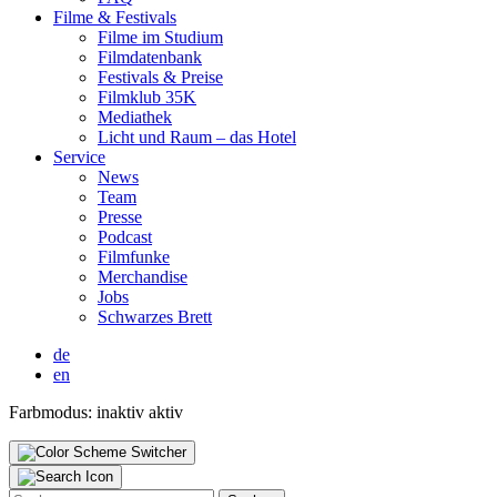
Fil­me & Fes­ti­vals
Fil­me im Stu­di­um
Film­da­ten­bank
Fes­ti­vals & Prei­se
Film­klub 35K
Media­thek
Licht und Raum – das Hotel
Ser­vice
News
Team
Pres­se
Pod­cast
Film­fun­ke
Mer­chan­di­se
Jobs
Schwar­zes Brett
de
en
Farbmodus:
inaktiv
aktiv