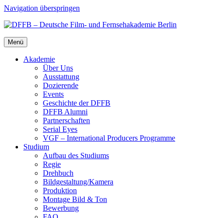
Navigation überspringen
Menü
Aka­de­mie
Über Uns
Aus­stat­tung
Dozie­ren­de
Events
Geschich­te der DFFB
DFFB Alum­ni
Part­ner­schaf­ten
Seri­al Eyes
VGF – Inter­na­tio­nal Pro­du­cers Pro­gram­me
Stu­di­um
Auf­bau des Stu­di­ums
Regie
Dreh­buch
Bildgestaltung/​​Kamera
Pro­duk­ti­on
Mon­ta­ge Bild & Ton
Bewer­bung
FAQ