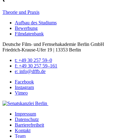
Theorie und Praxis
Auf­bau des Stu­di­ums
Bewer­bung
Film­da­ten­bank
Deutsche Film- und Fernseh­akademie Berlin GmbH
Friedrich-Krause-Ufer 19 | 13353 Berlin
t: +49 30 257 59–0
f: +49 30 257 59–161
e: info@​dffb.​de
Face­book
Insta­gram
Vimeo
Impres­sum
Daten­schutz
Bar­rie­re­frei­heit
Kon­takt
Team