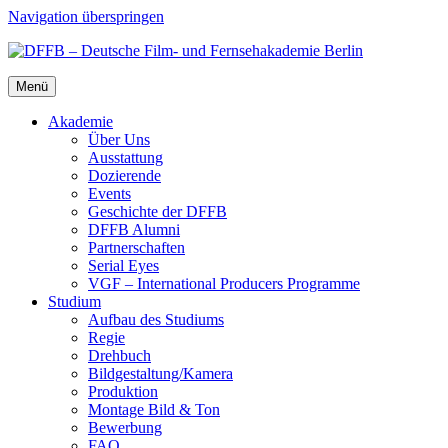
Navigation überspringen
Menü
Aka­de­mie
Über Uns
Aus­stat­tung
Dozie­ren­de
Events
Geschich­te der DFFB
DFFB Alum­ni
Part­ner­schaf­ten
Seri­al Eyes
VGF – Inter­na­tio­nal Pro­du­cers Pro­gram­me
Stu­di­um
Auf­bau des Stu­di­ums
Regie
Dreh­buch
Bildgestaltung/​​Kamera
Pro­duk­ti­on
Mon­ta­ge Bild & Ton
Bewer­bung
FAQ