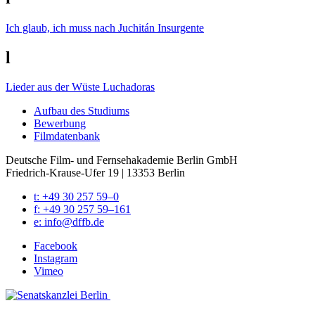
Ich glaub, ich muss nach Juchitán
Insurgente
l
Lieder aus der Wüste
Luchadoras
Auf­bau des Stu­di­ums
Bewer­bung
Film­da­ten­bank
Deutsche Film- und Fernseh­akademie Berlin GmbH
Friedrich-Krause-Ufer 19 | 13353 Berlin
t: +49 30 257 59–0
f: +49 30 257 59–161
e: info@​dffb.​de
Face­book
Insta­gram
Vimeo