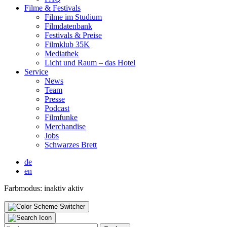
Fil­me & Fes­ti­vals
Fil­me im Stu­di­um
Film­da­ten­bank
Fes­ti­vals & Prei­se
Film­klub 35K
Media­thek
Licht und Raum – das Hotel
Ser­vice
News
Team
Pres­se
Pod­cast
Film­fun­ke
Mer­chan­di­se
Jobs
Schwar­zes Brett
de
en
Farbmodus:
inaktiv
aktiv