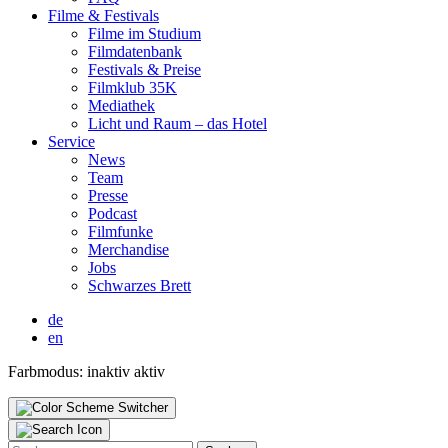
Fil­me & Fes­ti­vals
Fil­me im Stu­di­um
Film­da­ten­bank
Fes­ti­vals & Prei­se
Film­klub 35K
Media­thek
Licht und Raum – das Hotel
Ser­vice
News
Team
Pres­se
Pod­cast
Film­fun­ke
Mer­chan­di­se
Jobs
Schwar­zes Brett
de
en
Farbmodus:
inaktiv
aktiv