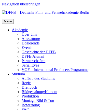
Navigation überspringen
Menü
Aka­de­mie
Über Uns
Aus­stat­tung
Dozie­ren­de
Events
Geschich­te der DFFB
DFFB Alum­ni
Part­ner­schaf­ten
Seri­al Eyes
VGF – Inter­na­tio­nal Pro­du­cers Pro­gram­me
Stu­di­um
Auf­bau des Stu­di­ums
Regie
Dreh­buch
Bildgestaltung/​​Kamera
Pro­duk­ti­on
Mon­ta­ge Bild & Ton
Bewer­bung
FAQ