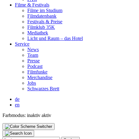
Fil­me & Fes­ti­vals
Fil­me im Stu­di­um
Film­da­ten­bank
Fes­ti­vals & Prei­se
Film­klub 35K
Media­thek
Licht und Raum – das Hotel
Ser­vice
News
Team
Pres­se
Pod­cast
Film­fun­ke
Mer­chan­di­se
Jobs
Schwar­zes Brett
de
en
Farbmodus:
inaktiv
aktiv