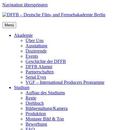
Navigation überspringen
Menü
Aka­de­mie
Über Uns
Aus­stat­tung
Dozie­ren­de
Events
Geschich­te der DFFB
DFFB Alum­ni
Part­ner­schaf­ten
Seri­al Eyes
VGF – Inter­na­tio­nal Pro­du­cers Pro­gram­me
Stu­di­um
Auf­bau des Stu­di­ums
Regie
Dreh­buch
Bildgestaltung/​​Kamera
Pro­duk­ti­on
Mon­ta­ge Bild & Ton
Bewer­bung
FAQ