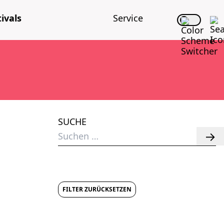
i­vals
Ser­vice
SUCHE
Suchen
nach:
FILTER ZURÜCKSETZEN