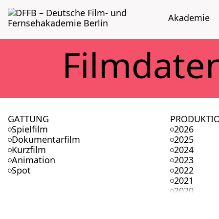
Aka­de­mie
Film­da­te
GATTUNG
PRODUKTI
Spielfilm
2026
Dokumentarfilm
2025
Kurzfilm
2024
Animation
2023
Spot
2022
2021
2020
2019
2018