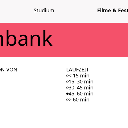
Stu­di­um
Fil­me & Fes­t
n­bank
ON VON
LAUFZEIT
< 15 min
15–30 min
30–45 min
45–60 min
> 60 min