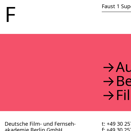
2017
F
Faust 1 Sup
2016
2015
2014
2013
2012
2011
2010
2009
2008
Au
2007
2006
B
2005
2004
2003
Fi
2002
Deutsche Film- und Fernseh­
t: +49 30 2
akademie Berlin GmbH
f: +49 30 2