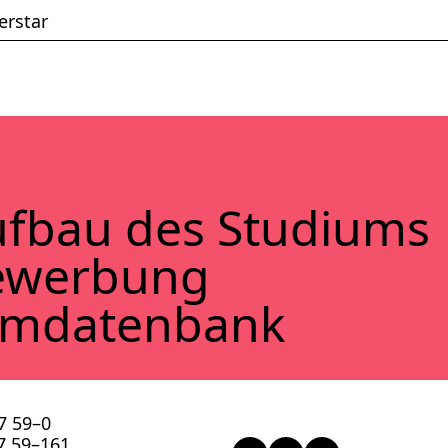
erstar
f­bau des Stu­di­ums
ewer­bung
lm­da­ten­bank
57 59–0
57 59–161