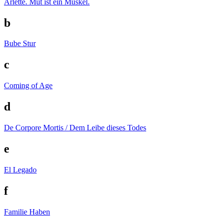
Arlette. Mut ist ein Muskel.
b
Bube Stur
c
Coming of Age
d
De Corpore Mortis / Dem Leibe dieses Todes
e
El Legado
f
Familie Haben