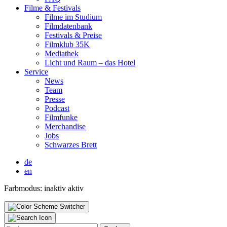
Fil­me & Fes­ti­vals
Fil­me im Stu­di­um
Film­da­ten­bank
Fes­ti­vals & Prei­se
Film­klub 35K
Media­thek
Licht und Raum – das Hotel
Ser­vice
News
Team
Pres­se
Pod­cast
Film­fun­ke
Mer­chan­di­se
Jobs
Schwar­zes Brett
de
en
Farbmodus:
inaktiv
aktiv