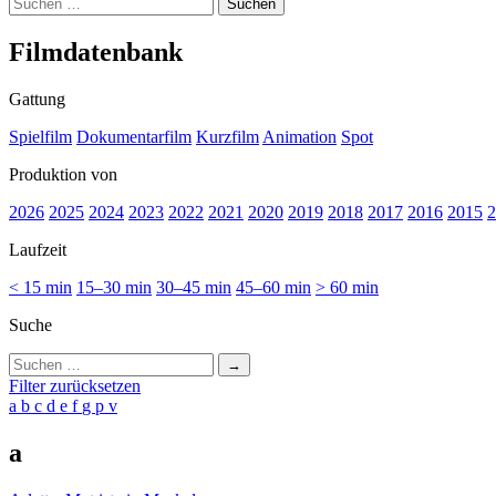
Suchen
nach:
Film­da­ten­bank
Gattung
Spielfilm
Dokumentarfilm
Kurzfilm
Animation
Spot
Produktion von
2026
2025
2024
2023
2022
2021
2020
2019
2018
2017
2016
2015
2
Laufzeit
< 15 min
15–30 min
30–45 min
45–60 min
> 60 min
Suche
Suchen
nach:
Filter zurücksetzen
a
b
c
d
e
f
g
p
v
a