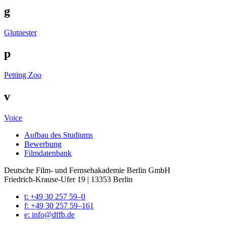
g
Glutnester
p
Petting Zoo
v
Voice
Auf­bau des Stu­di­ums
Bewer­bung
Film­da­ten­bank
Deutsche Film- und Fernseh­akademie Berlin GmbH
Friedrich-Krause-Ufer 19 | 13353 Berlin
t: +49 30 257 59–0
f: +49 30 257 59–161
e: info@​dffb.​de