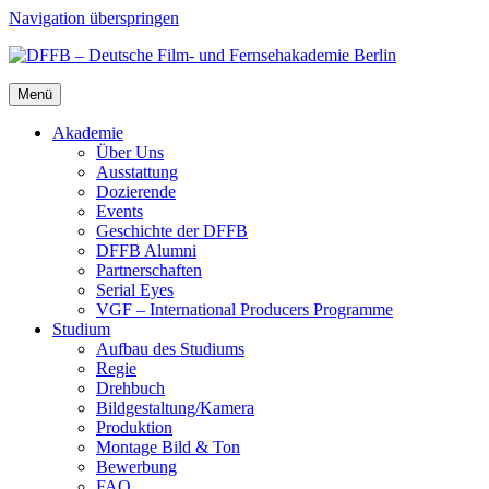
Navigation überspringen
Menü
Aka­de­mie
Über Uns
Aus­stat­tung
Dozie­ren­de
Events
Geschich­te der DFFB
DFFB Alum­ni
Part­ner­schaf­ten
Seri­al Eyes
VGF – Inter­na­tio­nal Pro­du­cers Pro­gram­me
Stu­di­um
Auf­bau des Stu­di­ums
Regie
Dreh­buch
Bildgestaltung/​​Kamera
Pro­duk­ti­on
Mon­ta­ge Bild & Ton
Bewer­bung
FAQ