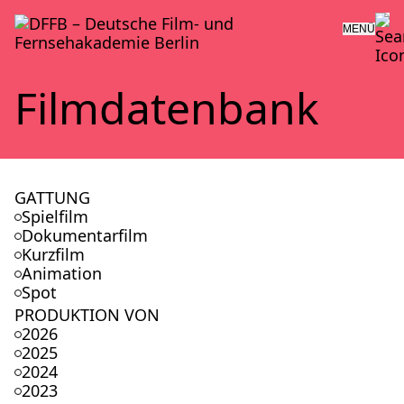
MENÜ
Film­da­ten­bank
GATTUNG
Spielfilm
Dokumentarfilm
Kurzfilm
Animation
Spot
PRODUKTION VON
2026
2025
2024
2023