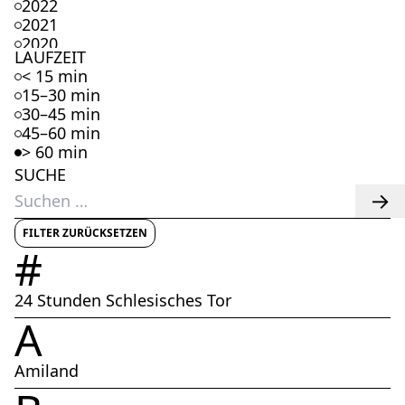
2022
2021
2020
LAUFZEIT
2019
< 15 min
2018
15–30 min
2017
30–45 min
2016
45–60 min
2015
> 60 min
2014
SUCHE
2013
Suchen
2012
nach:
2011
2010
FILTER ZURÜCKSETZEN
#
2009
2008
2007
24 Stunden Schlesisches Tor
2006
A
2005
2004
2003
Amiland
2002