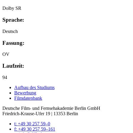
Dolby SR
Sprache:
Deutsch
Fassung:
OV
Laufzeit:
94
Auf­bau des Stu­di­ums
Bewer­bung
Film­da­ten­bank
Deutsche Film- und Fernseh­akademie Berlin GmbH
Friedrich-Krause-Ufer 19 | 13353 Berlin
t: +49 30 257 59–0
f: +49 30 257 59–161