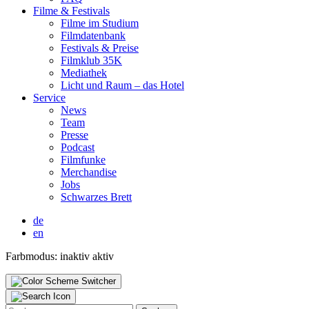
Fil­me & Fes­ti­vals
Fil­me im Stu­di­um
Film­da­ten­bank
Fes­ti­vals & Prei­se
Film­klub 35K
Media­thek
Licht und Raum – das Hotel
Ser­vice
News
Team
Pres­se
Pod­cast
Film­fun­ke
Mer­chan­di­se
Jobs
Schwar­zes Brett
de
en
Farbmodus:
inaktiv
aktiv