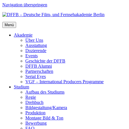
Navigation überspringen
Menü
Aka­de­mie
Über Uns
Aus­stat­tung
Dozie­ren­de
Events
Geschich­te der DFFB
DFFB Alum­ni
Part­ner­schaf­ten
Seri­al Eyes
VGF – Inter­na­tio­nal Pro­du­cers Pro­gram­me
Stu­di­um
Auf­bau des Stu­di­ums
Regie
Dreh­buch
Bildgestaltung/​​Kamera
Pro­duk­ti­on
Mon­ta­ge Bild & Ton
Bewer­bung
FAQ