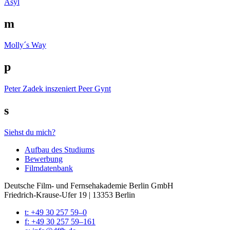
Asyl
m
Molly´s Way
p
Peter Zadek inszeniert Peer Gynt
s
Siehst du mich?
Auf­bau des Stu­di­ums
Bewer­bung
Film­da­ten­bank
Deutsche Film- und Fernseh­akademie Berlin GmbH
Friedrich-Krause-Ufer 19 | 13353 Berlin
t: +49 30 257 59–0
f: +49 30 257 59–161