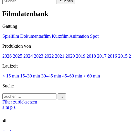
Suchen
nach:
Film­da­ten­bank
Gattung
Spielfilm
Dokumentarfilm
Kurzfilm
Animation
Spot
Produktion von
2026
2025
2024
2023
2022
2021
2020
2019
2018
2017
2016
2015
2
Laufzeit
< 15 min
15–30 min
30–45 min
45–60 min
> 60 min
Suche
Suchen
nach:
Filter zurücksetzen
a
m
p
s
a