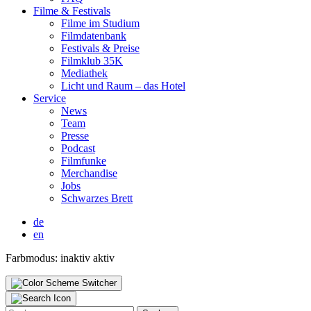
Fil­me & Fes­ti­vals
Fil­me im Stu­di­um
Film­da­ten­bank
Fes­ti­vals & Prei­se
Film­klub 35K
Media­thek
Licht und Raum – das Hotel
Ser­vice
News
Team
Pres­se
Pod­cast
Film­fun­ke
Mer­chan­di­se
Jobs
Schwar­zes Brett
de
en
Farbmodus:
inaktiv
aktiv