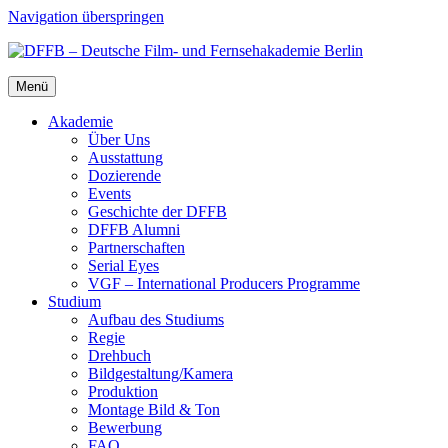
Navigation überspringen
Menü
Aka­de­mie
Über Uns
Aus­stat­tung
Dozie­ren­de
Events
Geschich­te der DFFB
DFFB Alum­ni
Part­ner­schaf­ten
Seri­al Eyes
VGF – Inter­na­tio­nal Pro­du­cers Pro­gram­me
Stu­di­um
Auf­bau des Stu­di­ums
Regie
Dreh­buch
Bildgestaltung/​​Kamera
Pro­duk­ti­on
Mon­ta­ge Bild & Ton
Bewer­bung
FAQ