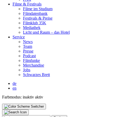
Fil­me & Fes­ti­vals
Fil­me im Stu­di­um
Film­da­ten­bank
Fes­ti­vals & Prei­se
Film­klub 35K
Media­thek
Licht und Raum – das Hotel
Ser­vice
News
Team
Pres­se
Pod­cast
Film­fun­ke
Mer­chan­di­se
Jobs
Schwar­zes Brett
de
en
Farbmodus:
inaktiv
aktiv