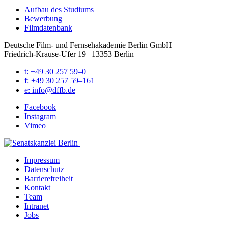
Auf­bau des Stu­di­ums
Bewer­bung
Film­da­ten­bank
Deutsche Film- und Fernseh­akademie Berlin GmbH
Friedrich-Krause-Ufer 19 | 13353 Berlin
t: +49 30 257 59–0
f: +49 30 257 59–161
e: info@​dffb.​de
Face­book
Insta­gram
Vimeo
Impres­sum
Daten­schutz
Bar­rie­re­frei­heit
Kon­takt
Team
Intra­net
Jobs