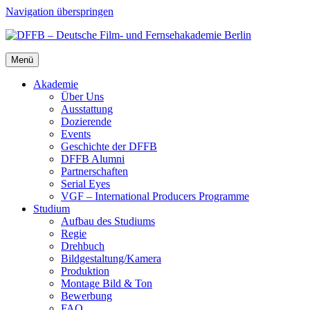
Navigation überspringen
Menü
Aka­de­mie
Über Uns
Aus­stat­tung
Dozie­ren­de
Events
Geschich­te der DFFB
DFFB Alum­ni
Part­ner­schaf­ten
Seri­al Eyes
VGF – Inter­na­tio­nal Pro­du­cers Pro­gram­me
Stu­di­um
Auf­bau des Stu­di­ums
Regie
Dreh­buch
Bildgestaltung/​​Kamera
Pro­duk­ti­on
Mon­ta­ge Bild & Ton
Bewer­bung
FAQ