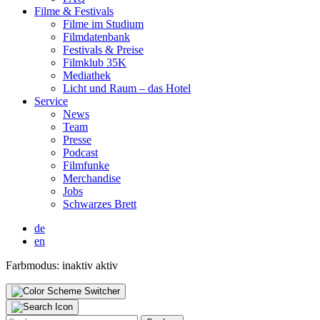
Fil­me & Fes­ti­vals
Fil­me im Stu­di­um
Film­da­ten­bank
Fes­ti­vals & Prei­se
Film­klub 35K
Media­thek
Licht und Raum – das Hotel
Ser­vice
News
Team
Pres­se
Pod­cast
Film­fun­ke
Mer­chan­di­se
Jobs
Schwar­zes Brett
de
en
Farbmodus:
inaktiv
aktiv