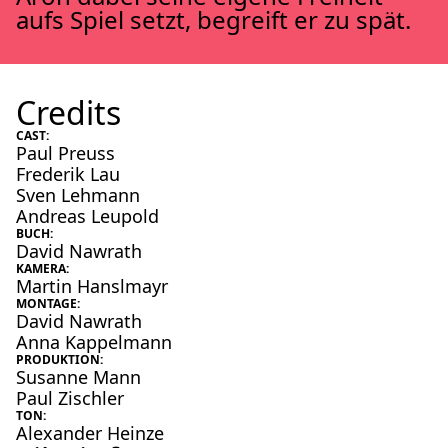
aufs Spiel setzt, begreift er zu spät.
Credits
CAST:
Paul Preuss
Frederik Lau
Sven Lehmann
Andreas Leupold
BUCH:
David Nawrath
KAMERA:
Martin Hanslmayr
MONTAGE:
David Nawrath
Anna Kappelmann
PRODUKTION:
Susanne Mann
Paul Zischler
TON:
Alexander Heinze