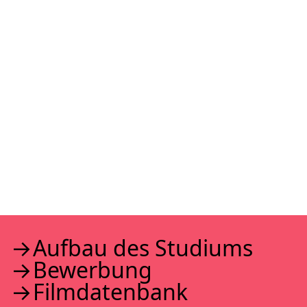
Auf­bau des Stu­di­ums
Bewer­bung
Film­da­ten­bank