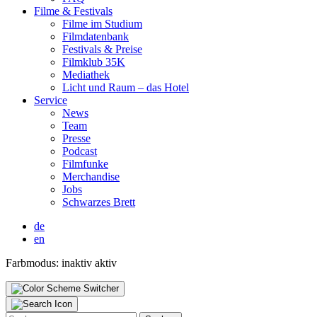
Fil­me & Fes­ti­vals
Fil­me im Stu­di­um
Film­da­ten­bank
Fes­ti­vals & Prei­se
Film­klub 35K
Media­thek
Licht und Raum – das Hotel
Ser­vice
News
Team
Pres­se
Pod­cast
Film­fun­ke
Mer­chan­di­se
Jobs
Schwar­zes Brett
de
en
Farbmodus:
inaktiv
aktiv