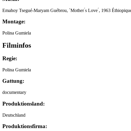
Emahoy Tsegué-Maryam Guébrou, `Mother ́s Love ́, 1963 Éthiopiqu
Montage:
Polina Gumiela
Filminfos
Regie:
Polina Gumiela
Gattung:
documentary
Produktionsland:
Deutschland
Produktionsfirma: