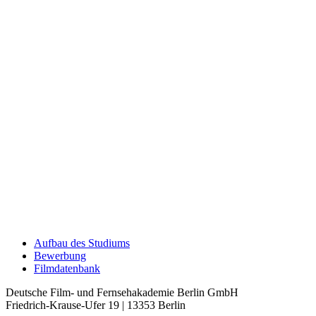
Auf­bau des Stu­di­ums
Bewer­bung
Film­da­ten­bank
Deutsche Film- und Fernseh­akademie Berlin GmbH
Friedrich-Krause-Ufer 19 | 13353 Berlin