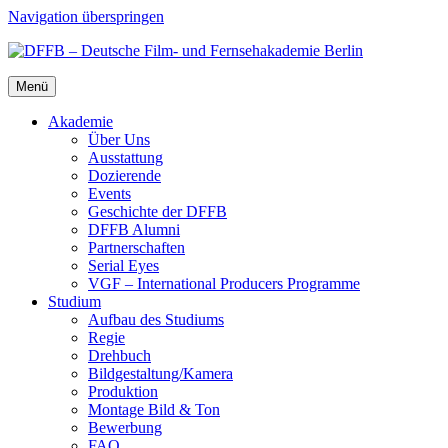
Navigation überspringen
Menü
Aka­de­mie
Über Uns
Aus­stat­tung
Dozie­ren­de
Events
Geschich­te der DFFB
DFFB Alum­ni
Part­ner­schaf­ten
Seri­al Eyes
VGF – Inter­na­tio­nal Pro­du­cers Pro­gram­me
Stu­di­um
Auf­bau des Stu­di­ums
Regie
Dreh­buch
Bildgestaltung/​​Kamera
Pro­duk­ti­on
Mon­ta­ge Bild & Ton
Bewer­bung
FAQ