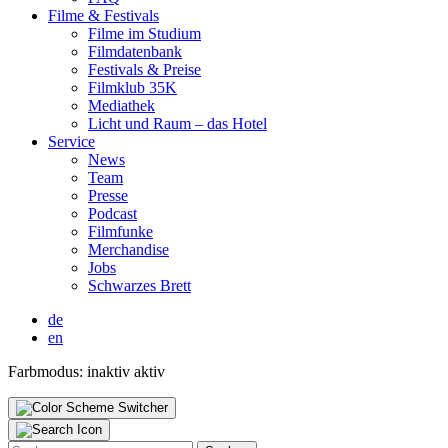
Fil­me & Fes­ti­vals
Fil­me im Stu­di­um
Film­da­ten­bank
Fes­ti­vals & Prei­se
Film­klub 35K
Media­thek
Licht und Raum – das Hotel
Ser­vice
News
Team
Pres­se
Pod­cast
Film­fun­ke
Mer­chan­di­se
Jobs
Schwar­zes Brett
de
en
Farbmodus:
inaktiv
aktiv