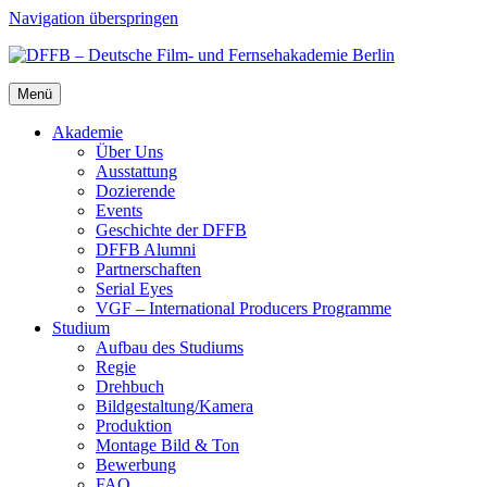
Navigation überspringen
Menü
Aka­de­mie
Über Uns
Aus­stat­tung
Dozie­ren­de
Events
Geschich­te der DFFB
DFFB Alum­ni
Part­ner­schaf­ten
Seri­al Eyes
VGF – Inter­na­tio­nal Pro­du­cers Pro­gram­me
Stu­di­um
Auf­bau des Stu­di­ums
Regie
Dreh­buch
Bildgestaltung/​​Kamera
Pro­duk­ti­on
Mon­ta­ge Bild & Ton
Bewer­bung
FAQ