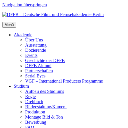
Navigation überspringen
Menü
Aka­de­mie
Über Uns
Aus­stat­tung
Dozie­ren­de
Events
Geschich­te der DFFB
DFFB Alum­ni
Part­ner­schaf­ten
Seri­al Eyes
VGF – Inter­na­tio­nal Pro­du­cers Pro­gram­me
Stu­di­um
Auf­bau des Stu­di­ums
Regie
Dreh­buch
Bildgestaltung/​​Kamera
Pro­duk­ti­on
Mon­ta­ge Bild & Ton
Bewer­bung
FAQ