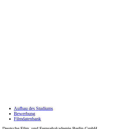
Auf­bau des Stu­di­ums
Bewer­bung
Film­da­ten­bank
Deutsche Film- und Fernseh­akademie Berlin GmbH