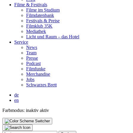
Fil­me & Fes­ti­vals
Fil­me im Stu­di­um
Film­da­ten­bank
Fes­ti­vals & Prei­se
Film­klub 35K
Media­thek
Licht und Raum – das Hotel
Ser­vice
News
Team
Pres­se
Pod­cast
Film­fun­ke
Mer­chan­di­se
Jobs
Schwar­zes Brett
de
en
Farbmodus:
inaktiv
aktiv