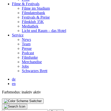
Fil­me & Fes­ti­vals
Fil­me im Stu­di­um
Film­da­ten­bank
Fes­ti­vals & Prei­se
Film­klub 35K
Media­thek
Licht und Raum – das Hotel
Ser­vice
News
Team
Pres­se
Pod­cast
Film­fun­ke
Mer­chan­di­se
Jobs
Schwar­zes Brett
de
en
Farbmodus:
inaktiv
aktiv