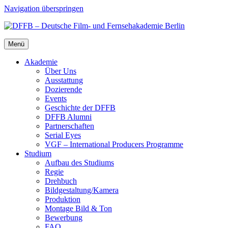
Navigation überspringen
Menü
Aka­de­mie
Über Uns
Aus­stat­tung
Dozie­ren­de
Events
Geschich­te der DFFB
DFFB Alum­ni
Part­ner­schaf­ten
Seri­al Eyes
VGF – Inter­na­tio­nal Pro­du­cers Pro­gram­me
Stu­di­um
Auf­bau des Stu­di­ums
Regie
Dreh­buch
Bildgestaltung/​​Kamera
Pro­duk­ti­on
Mon­ta­ge Bild & Ton
Bewer­bung
FAQ