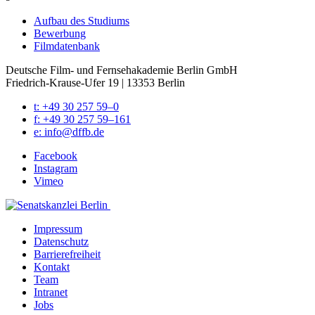
Auf­bau des Stu­di­ums
Bewer­bung
Film­da­ten­bank
Deutsche Film- und Fernseh­akademie Berlin GmbH
Friedrich-Krause-Ufer 19 | 13353 Berlin
t: +49 30 257 59–0
f: +49 30 257 59–161
e: info@​dffb.​de
Face­book
Insta­gram
Vimeo
Impres­sum
Daten­schutz
Bar­rie­re­frei­heit
Kon­takt
Team
Intra­net
Jobs