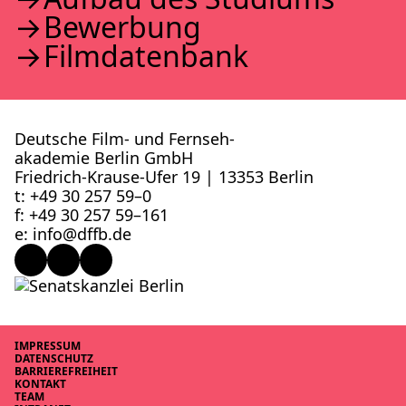
Bewer­bung
Film­da­ten­bank
Deutsche Film- und Fernseh­
akademie Berlin GmbH
Friedrich-Krause-Ufer 19 | 13353 Berlin
t: +49 30 257 59–0
f: +49 30 257 59–161
e: info@​dffb.​de
IMPRES­SUM
DATEN­SCHUTZ
BAR­RIE­RE­FREI­HEIT
KON­TAKT
TEAM