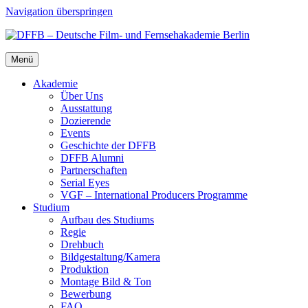
Navigation überspringen
Menü
Aka­de­mie
Über Uns
Aus­stat­tung
Dozie­ren­de
Events
Geschich­te der DFFB
DFFB Alum­ni
Part­ner­schaf­ten
Seri­al Eyes
VGF – Inter­na­tio­nal Pro­du­cers Pro­gram­me
Stu­di­um
Auf­bau des Stu­di­ums
Regie
Dreh­buch
Bildgestaltung/​​Kamera
Pro­duk­ti­on
Mon­ta­ge Bild & Ton
Bewer­bung
FAQ