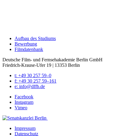
Auf­bau des Stu­di­ums
Bewer­bung
Film­da­ten­bank
Deutsche Film- und Fernseh­akademie Berlin GmbH
Friedrich-Krause-Ufer 19 | 13353 Berlin
t: +49 30 257 59–0
f: +49 30 257 59–161
e: info@​dffb.​de
Face­book
Insta­gram
Vimeo
Impres­sum
Daten­schutz