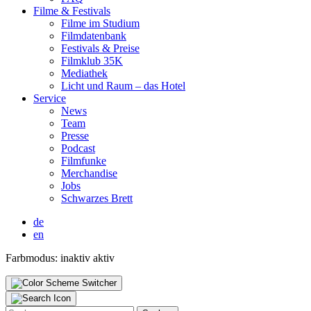
Fil­me & Fes­ti­vals
Fil­me im Stu­di­um
Film­da­ten­bank
Fes­ti­vals & Prei­se
Film­klub 35K
Media­thek
Licht und Raum – das Hotel
Ser­vice
News
Team
Pres­se
Pod­cast
Film­fun­ke
Mer­chan­di­se
Jobs
Schwar­zes Brett
de
en
Farbmodus:
inaktiv
aktiv