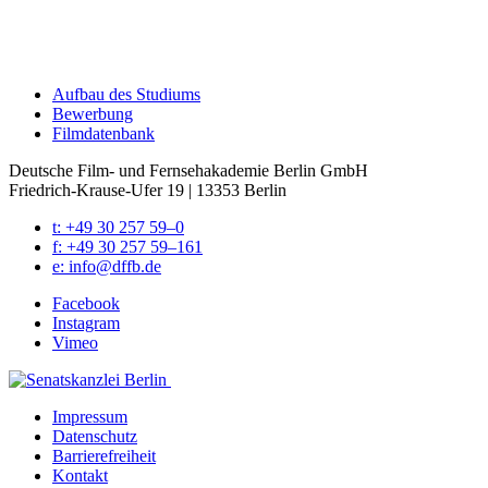
Auf­bau des Stu­di­ums
Bewer­bung
Film­da­ten­bank
Deutsche Film- und Fernseh­akademie Berlin GmbH
Friedrich-Krause-Ufer 19 | 13353 Berlin
t: +49 30 257 59–0
f: +49 30 257 59–161
e: info@​dffb.​de
Face­book
Insta­gram
Vimeo
Impres­sum
Daten­schutz
Bar­rie­re­frei­heit
Kon­takt