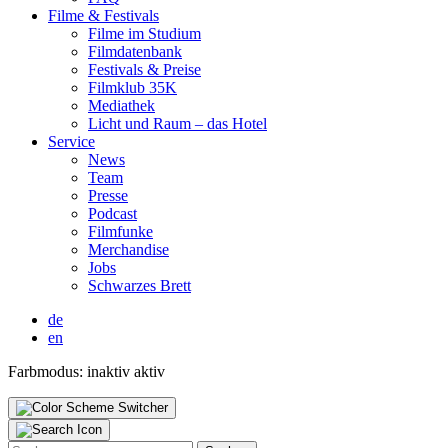
Fil­me & Fes­ti­vals
Fil­me im Stu­di­um
Film­da­ten­bank
Fes­ti­vals & Prei­se
Film­klub 35K
Media­thek
Licht und Raum – das Hotel
Ser­vice
News
Team
Pres­se
Pod­cast
Film­fun­ke
Mer­chan­di­se
Jobs
Schwar­zes Brett
de
en
Farbmodus:
inaktiv
aktiv