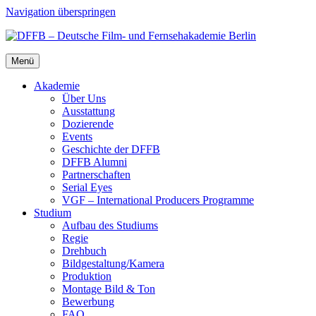
Navigation überspringen
Menü
Aka­de­mie
Über Uns
Aus­stat­tung
Dozie­ren­de
Events
Geschich­te der DFFB
DFFB Alum­ni
Part­ner­schaf­ten
Seri­al Eyes
VGF – Inter­na­tio­nal Pro­du­cers Pro­gram­me
Stu­di­um
Auf­bau des Stu­di­ums
Regie
Dreh­buch
Bildgestaltung/​​Kamera
Pro­duk­ti­on
Mon­ta­ge Bild & Ton
Bewer­bung
FAQ