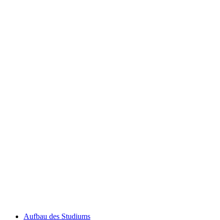
Auf­bau des Stu­di­ums