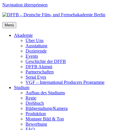
Navigation überspringen
Menü
Aka­de­mie
Über Uns
Aus­stat­tung
Dozie­ren­de
Events
Geschich­te der DFFB
DFFB Alum­ni
Part­ner­schaf­ten
Seri­al Eyes
VGF – Inter­na­tio­nal Pro­du­cers Pro­gram­me
Stu­di­um
Auf­bau des Stu­di­ums
Regie
Dreh­buch
Bildgestaltung/​​Kamera
Pro­duk­ti­on
Mon­ta­ge Bild & Ton
Bewer­bung
FAQ