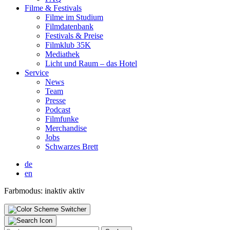
Fil­me & Fes­ti­vals
Fil­me im Stu­di­um
Film­da­ten­bank
Fes­ti­vals & Prei­se
Film­klub 35K
Media­thek
Licht und Raum – das Hotel
Ser­vice
News
Team
Pres­se
Pod­cast
Film­fun­ke
Mer­chan­di­se
Jobs
Schwar­zes Brett
de
en
Farbmodus:
inaktiv
aktiv