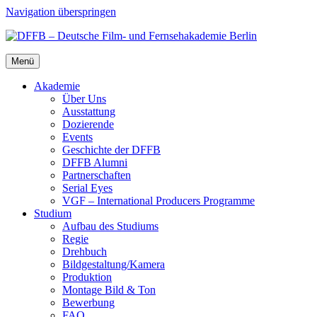
Navigation überspringen
Menü
Aka­de­mie
Über Uns
Aus­stat­tung
Dozie­ren­de
Events
Geschich­te der DFFB
DFFB Alum­ni
Part­ner­schaf­ten
Seri­al Eyes
VGF – Inter­na­tio­nal Pro­du­cers Pro­gram­me
Stu­di­um
Auf­bau des Stu­di­ums
Regie
Dreh­buch
Bildgestaltung/​​Kamera
Pro­duk­ti­on
Mon­ta­ge Bild & Ton
Bewer­bung
FAQ