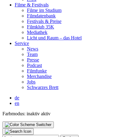
Fil­me & Fes­ti­vals
Fil­me im Stu­di­um
Film­da­ten­bank
Fes­ti­vals & Prei­se
Film­klub 35K
Media­thek
Licht und Raum – das Hotel
Ser­vice
News
Team
Pres­se
Pod­cast
Film­fun­ke
Mer­chan­di­se
Jobs
Schwar­zes Brett
de
en
Farbmodus:
inaktiv
aktiv