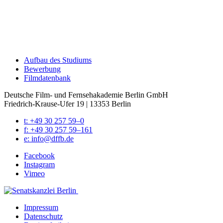
Auf­bau des Stu­di­ums
Bewer­bung
Film­da­ten­bank
Deutsche Film- und Fernseh­akademie Berlin GmbH
Friedrich-Krause-Ufer 19 | 13353 Berlin
t: +49 30 257 59–0
f: +49 30 257 59–161
e: info@​dffb.​de
Face­book
Insta­gram
Vimeo
Impres­sum
Daten­schutz