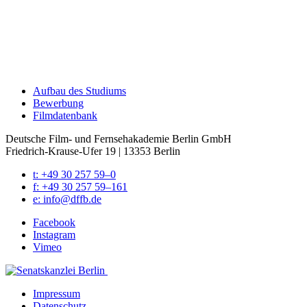
Auf­bau des Stu­di­ums
Bewer­bung
Film­da­ten­bank
Deutsche Film- und Fernseh­akademie Berlin GmbH
Friedrich-Krause-Ufer 19 | 13353 Berlin
t: +49 30 257 59–0
f: +49 30 257 59–161
e: info@​dffb.​de
Face­book
Insta­gram
Vimeo
Impres­sum
Daten­schutz