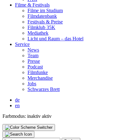
Fil­me & Fes­ti­vals
Fil­me im Stu­di­um
Film­da­ten­bank
Fes­ti­vals & Prei­se
Film­klub 35K
Media­thek
Licht und Raum – das Hotel
Ser­vice
News
Team
Pres­se
Pod­cast
Film­fun­ke
Mer­chan­di­se
Jobs
Schwar­zes Brett
de
en
Farbmodus:
inaktiv
aktiv