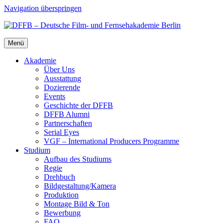
Navigation überspringen
Menü
Aka­de­mie
Über Uns
Aus­stat­tung
Dozie­ren­de
Events
Geschich­te der DFFB
DFFB Alum­ni
Part­ner­schaf­ten
Seri­al Eyes
VGF – Inter­na­tio­nal Pro­du­cers Pro­gram­me
Stu­di­um
Auf­bau des Stu­di­ums
Regie
Dreh­buch
Bildgestaltung/​​Kamera
Pro­duk­ti­on
Mon­ta­ge Bild & Ton
Bewer­bung
FAQ